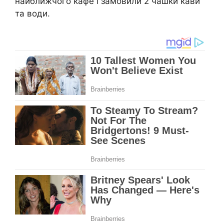
найближчого кафе і замовили 2 чашки кави
та води.