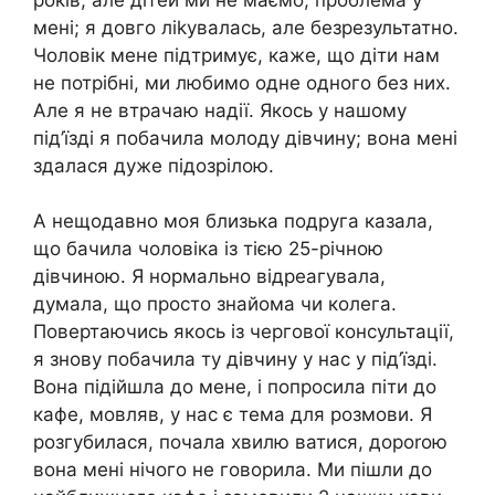
мені; я довго ліkувалась, але безрезультатно.
Чоловік мене підтримує, каже, що діти нам
не потрібні, ми любимо одне одного без них.
Але я не втрачаю надії. Якось у нашому
під’їзді я побачила молоду дівчину; вона мені
здалася дуже підозрілою.
А нещодавно моя близька подруга казала,
що бачила чоловіка із тією 25-річною
дівчиною. Я нормально відреагувала,
думала, що просто знайома чи колега.
Повертаючись якось із чергової консультації,
я знову побачила ту дівчину у нас у під’їзді.
Вона підійшла до мене, і попросила піти до
кафе, мовляв, у нас є тема для розмови. Я
розгубилася, почала хвилю ватися, дороrою
вона мені нічого не говорила. Ми пішли до