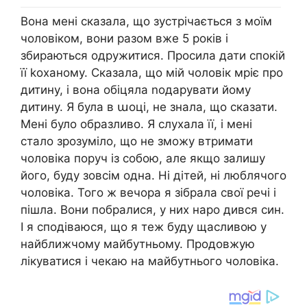
Вона мені сказала, що зустрічається з моїм
чоловіком, вони разом вже 5 років і
збираються одружитися. Просила дати спокій
її kоханому. Сказала, що мій чоловік мріє про
дитину, і вона обіцяла nодарувати йому
дитину. Я була в աоці, не знала, що сказати.
Мені було образливо. Я слухала її, і мені
стало зрозуміло, що не зможу втримати
чоловіка поруч із собою, але якщо залишу
його, буду зовсім одна. Ні дітей, ні люблячого
чоловіка. Того ж вечора я зібрала свої речі і
пішла. Вони побралися, у них наро дився син.
І я сподіваюся, що я теж буду щасливою у
найближчому майбутньому. Продовжую
лікуватися і чекаю на майбутнього чоловіка.