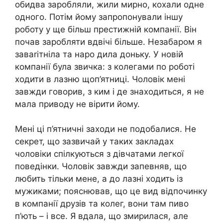
обидва заробляли, жили мирно, кохали одне
одного. Потім йому запропонували іншу
роботу у ще більш престижній компанії. Він
почав заробляти вдвічі більше. Незабаром я
заваrітніла та наро дила доньку. У новій
компанії була звичка: з колегами по роботі
ходити в лазню щоп’ятниці. Чоловік мені
завжди говорив, з ким і де знаходиться, я не
мала приводу не вірити йому.
Мені ці п’ятничні заходи не подобалися. Не
секрет, що зазвичай у таких закладах
чоловіки спілкуються з дівчатами легкої
поведінки. Чоловік завжди запевняв, що
любить тільки мене, а до лазні ходить із
мужиками; пояснював, що це вид відпочинку
в компанії друзів та колег, вони там пиво
п’ють – і все. Я вдала, що змирилася, але