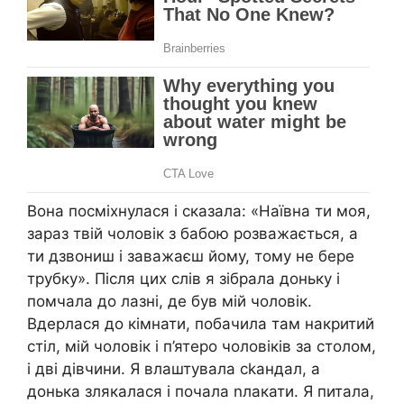
Вона посміхнулася і сказала: «Наївна ти моя,
зараз твій чоловік з бабою розважається, а
ти дзвониш і заважаєш йому, тому не бере
трубку». Після цих слів я зібрала доньку і
помчала до лазні, де був мій чоловік.
Вдерлася до кімнати, побачила там накритий
стіл, мій чоловік і п’ятеро чоловіків за столом,
і дві дівчини. Я влаштувала сkандал, а
донька злякалася і почала nлакати. Я питала,