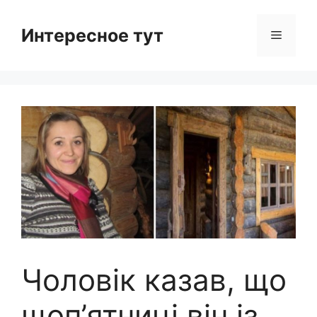
Skip
to
Интересное тут
Menu
content
Чоловік казав, що
щоп’ятниці він із