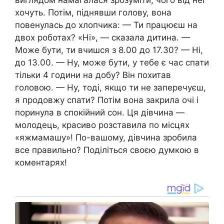
виглядом намагалася зрозуміти, чого від неї
хочуть. Потім, піднявши голову, вона
повенулась до хлопчика: — Ти працюєш на
двох роботах? «Ні», — сказала дитина. —
Може бути, ти вчишся з 8.00 до 17.30? — Ні,
до 13.00. — Ну, може бути, у тебе є час спати
тільки 4 години на добу? Він похитав
головою. — Ну, тоді, якщо ти не заперечуєш,
я продовжу спати? Потім вона закрила очі і
поринула в спокійний сон. Ця дівчина —
молодець, красиво розставила по місцях
«яжмамашу»! По-вашому, дівчина зробила
все правильно? Поділіться своєю думкою в
коментарях!