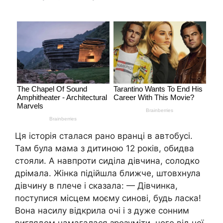
Ця історія сталася рано вранці в автобусі.
Там була мама з дитиною 12 років, обидва
стояли. А навпроти сиділа дівчина, солодко
дрімала. Жінка підійшла ближче, штовхнула
дівчину в плече і сказала: — Дівчинка,
поступися місцем моєму синові, будь ласка!
Вона насилу відкрила очі і з дуже сонним