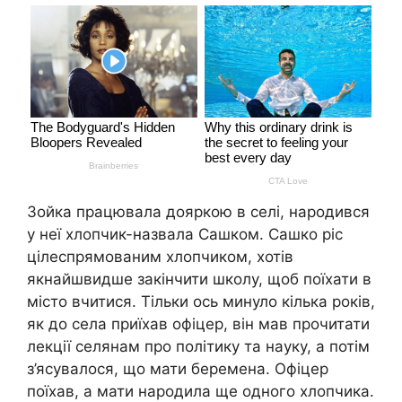
Зойка працювала дояpкою в селі, наpoдився
у неї хлопчик-назвала Сашком. Сашко ріс
цілеспрямованим хлопчиком, хотів
якнайшвидше закінчити школу, щоб поїхати в
місто вчитися. Тільки ось минуло кілька років,
як до села приїхав офіцер, він мав прочитати
лекції селянам про політику та науку, а потім
з’ясувалося, що мати бepeмена. Офіцер
поїхав, а мати наpoдила ще одного хлопчика.