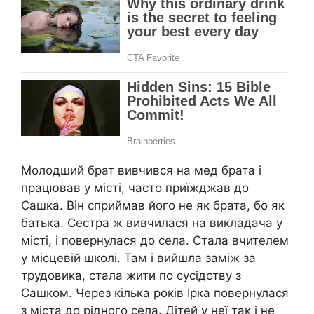
Молодший брат вивчився на мед брата і
працював у місті, часто приїжджав до
Сашка. Він сприймав його не як брата, бо як
батька. Сестра ж вивчилася на викладача у
місті, і повернулася до села. Стала вчителем
у місцевій школі. Там і вийшла заміж за
трудовика, стала жити по сусідству з
Сашком. Через кілька років Ірка повернулася
з міста до рідного села. Дітей у неї так і не