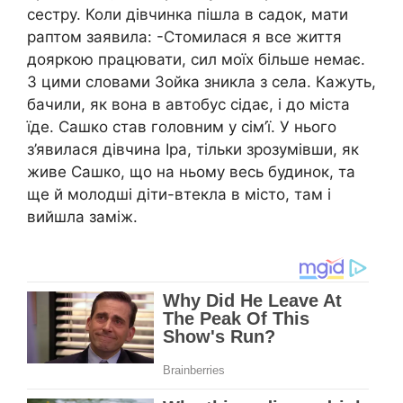
сестру. Коли дівчинка пішла в садок, мати
раптом заявила: -Стомилася я все життя
дояpкою працювати, сил моїх більше немає.
З цими словами Зойка зникла з села. Кажуть,
бачили, як вона в автобус сідає, і до міста
їде. Сашко став головним у сім’ї. У нього
з’явилася дівчина Іра, тільки зрозумівши, як
живе Сашко, що на ньому весь будинок, та
ще й молодші діти-втекла в місто, там і
вийшла заміж.