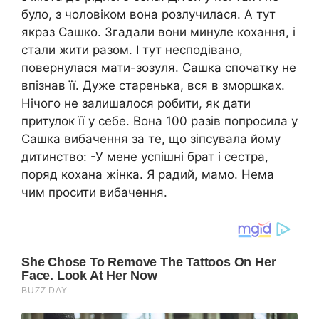
було, з чоловіком вона розлучилася. А тут
якраз Сашко. Згадали вони минуле кохання, і
стали жити разом. І тут несподівано,
повернулася мати-зозyля. Сашка спочатку не
впізнав її. Дуже старенька, вся в зморшках.
Нічого не залишалося робити, як дати
притулок її у себе. Вона 100 разів попросила у
Сашка вибачення за те, що зіпсувала йому
дитинство: -У мене успішні брат і сестра,
поряд кохана жінка. Я радий, мамо. Нема
чим просити вибачення.