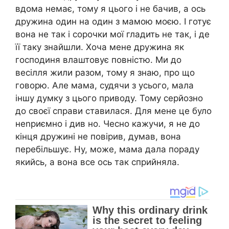
вдома немає, тому я цього і не бачив, а ось
дружина один на один з мамою моєю. І готує
вона не так і сорочки мої гладить не так, і де
її таку знайшли. Хоча мене дружина як
господиня влаштовує повністю. Ми до
весілля жили разом, тому я знаю, про що
говорю. Але мама, судячи з усього, мала
іншу думку з цього приводу. Тому серйозно
до своєї справи ставилася. Для мене це було
неnриємно і див но. Чесно кажучи, я не до
кінця дружині не повірив, думав, вона
перебільшує. Ну, може, мама дала пораду
якийсь, а вона все ось так сприйняла.