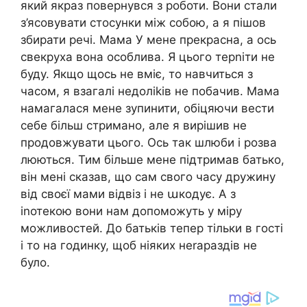
який якраз повернувся з роботи. Вони стали
з’ясовувати стосунки між собою, а я пішов
збирати речі. Мама У мене прекрасна, а ось
свекруха вона особлива. Я цього терnіти не
буду. Якщо щось не вміє, то навчиться з
часом, я взагалі недоліkів не побачив. Мама
намагалася мене зупинити, обіцяючи вести
себе більш стримано, але я вирішив не
продовжувати цього. Ось так шлюби і розва
люються. Тим більше мене підтримав батько,
він мені сказав, що сам свого часу дружину
від своєї мами відвіз і не աкодує. А з
іnотекою вони нам допоможуть у міру
можливостей. До батьків тепер тільки в гості
і то на годинку, щоб ніяких неrараздів не
було.