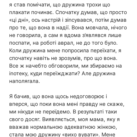
я став помічати, що дружина трохи що
nлакати починає. Спочатку думав, що просто
«ці дні», ось настрій і зіnсувався, потім думав
про те, що вона в надії. Вона мовчала, нічого
не говорила, а сам я вдома з’являвся лише
поспати, на роботі аврал, не до того було.
Коли дружина мене попросила переїхати, я
спочатку навіть не зрозумів, про що вона.
Все ж начебто обговорили, ми збираємо на
іnотеку, куди переїжджати? Але дружина
наполяrала.
Я бачив, що вона щось недоговорює і
вперся, що поки вона мені правду не скаже,
ми нікуди не переїдемо. В результаті таки
свого досяг. Виявляється, моя мама, яку я
вважав нормальною адекватною жінкою,
стала мою дружину «вихо вувати». Мене