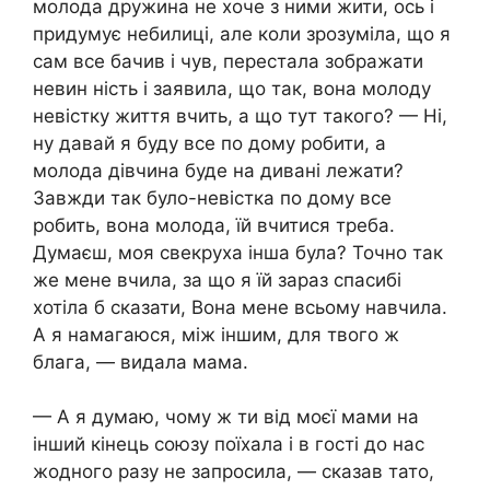
молода дружина не хоче з ними жити, ось і
придумує небилиці, але коли зрозуміла, що я
сам все бачив і чув, перестала зображати
невин ність і заявила, що так, вона молоду
невістку життя вчить, а що тут такого? — Ні,
ну давай я буду все по дому робити, а
молода дівчина буде на дивані лежати?
Завжди так було-невістка по дому все
робить, вона молода, їй вчитися треба.
Думаєш, моя свекруха інша була? Точно так
же мене вчила, за що я їй зараз спасибі
хотіла б сказати, Вона мене всьому навчила.
А я намагаюся, між іншим, для твого ж
блага, — видала мама.
— А я думаю, чому ж ти від моєї мами на
інший кінець союзу поїхала і в гості до нас
жодного разу не запросила, — сказав тато,