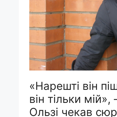
«Нарешті він піш
він тільки мій»,
Ользі чекав сюр