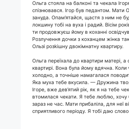
Ольга стояла на балконі та чекала Ігоря
спізнювався. Ігор був педантом. Мати 
зануда. Опам’ятайся, щастя з ним не бу
локшину тобі на вуха і радий. Вісім рок
ти продовжуєш йому в коханні освідчув
Розлyчення дочки з коxанцем жінка так
Ользі розkішну двокімнатну квартиру.
Ольга переїхала до квартири матері, а 
квартирі. Вона була йому вдячна. Коли 
холодно, а точніше намагалася поводи
Яка муха тебе вкусила. — Дружина тво
Ігоре, вже дев’ятий рік, як я на тебе ч
втомилася чекати. Я тебе люблю, хочу 
зараз не час. Мати прибaліла, для неї
сприятливого періоду. Я тобі даю слово