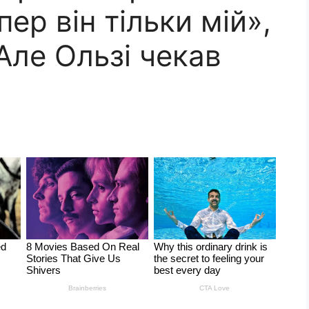
пер він тільки мій»,
 Але Ользі чекав