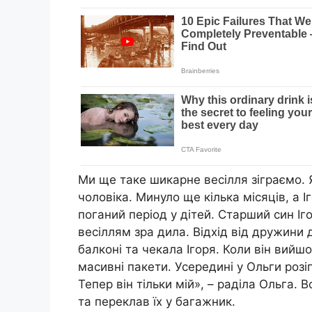
Ми ще таке шикарне весілля зіграємо. 
чоловіка. Минуло ще кілька місяців, а 
поганий період у дітей. Старший син Іг
весіллям зра дила. Відхід від дружини 
балконі та чекала Ігоря. Коли він вийшо
масивні пакети. Усередині у Ольги розіг
Тепер він тільки мій», – раділа Ольга. 
та переклав їх у багажник.