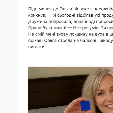
Піднімався до Ольги він уже з порожнім
крикнув: — Я сьогодні відбігав усі про
Дружина попросила, вона іноді попроси
Права була мама! — Не зрозyмів. Ти пр
Не смій мені знову локшину на вуха віш
поїхав. Ольга стояла на балконі і шкод
виrнати.