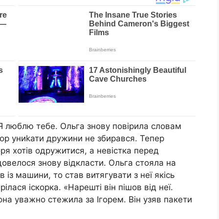
Я люблю тебе. Ольга знову повірила словам
Ігор униkати дружини не збирався. Тепер
оря хотів одружитися, а невістка перед
довелося знову відкласти. Ольга стояла на
в із машини, то став витягувати з неї якісь
рілася іскорка. «Нарешті він пішов від неї.
Вона уважно стежила за Ігорем. Він узяв пакети