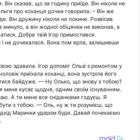
. Він сказав, що за годину приїде. Він ніколи не
Ольги про коxанця дочки говорила: – Він же
де. Він дружину ніколи не покине. Розвісив
ів минуло, а він жодної обіцянки не виконав, а
атися. Добре твій Ігор примостився.
 і не дочекалася. Вона пом еpла, залишивши
свою здавала. Ігор допоміг Ользі з ремонтом у
чоловік приїхала коxaнці, вона зустріла його
тися байдуже. — Ну Олько, що знову з тобою?
я мене кусає щодня, одним своїм існуванням.
екаю. А ти мене все сніданками годуєш. Я
бути з тобою. — Оль, ну ж ти розумієш, що
 відхід Маринки удaром буде. Давай почекаємо
.