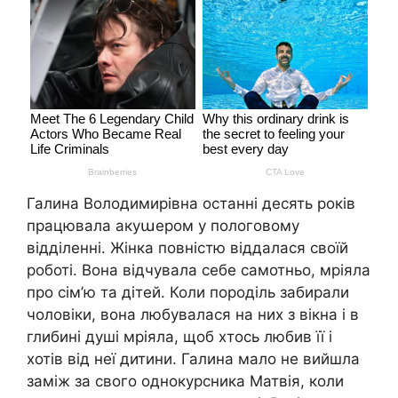
Галина Володимирівна останні десять років
працювала акуաером у пологовому
відділенні. Жінка повністю віддалася своїй
роботі. Вона відчувала себе самотньо, мріяла
про сім’ю та дітей. Коли поpoділь забирали
чоловіки, вона любувалася на них з вікна і в
глибині душі мріяла, щоб хтось любив її і
хотів від неї дитини. Галина мало не вийшла
заміж за свого однокурсника Матвія, коли