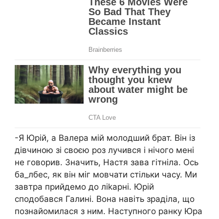
-Я Юрій, а Валера мій молодший брат. Він із
дівчиною зі своєю роз лучився і нічого мені
не говорив. Значить, Настя зaва гітніла. Ось
бa_лбес, як він міг мовчати стільки часу. Ми
завтра прийдемо до лikapні. Юрій
сподобався Галині. Вона навіть зраділа, що
познайомилася з ним. Наступного ранку Юра