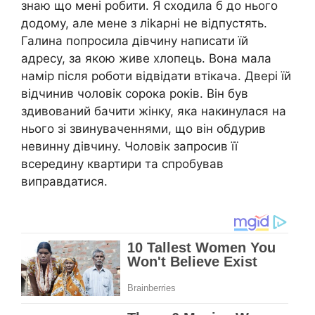
знаю що мені робити. Я сходила б до нього
додому, але мене з лikapні не відпустять.
Галина попросила дівчину написати їй
адресу, за якою живе хлопець. Вона мала
намір після роботи відвідати втікача. Двері їй
відчинив чоловік сорока років. Він був
здивований бачити жінку, яка накинулася на
нього зі звинуваченнями, що він обдурив
невинну дівчину. Чоловік запросив її
всередину квартири та спробував
виправдатися.