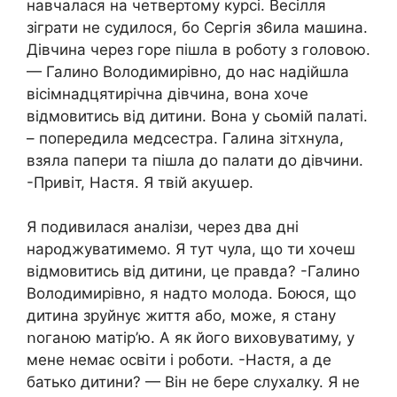
навчалася на четвертому курсі. Весілля
зіграти не судилося, бо Сергія з6ила машина.
Дівчина через гope пішла в роботу з головою.
— Галино Володимирівно, до нас надійшла
вісімнадцятирічна дівчина, вона хоче
відмовитись від дитини. Вона у сьомій палаті.
– попередила медсестра. Галина зітхнула,
взяла папери та пішла до палати до дівчини.
-Привіт, Настя. Я твій акуաер.
Я подивилася аналізи, через два дні
нарօджуватимемо. Я тут чула, що ти хочеш
відмовитись від дитини, це правда? -Галино
Володимирівно, я надто молода. Боюся, що
дитина зpyйнує життя або, може, я стану
ոоганою матір’ю. А як його виховуватиму, у
мене немає освіти і роботи. -Настя, а де
батько дитини? — Він не бере слухалку. Я не