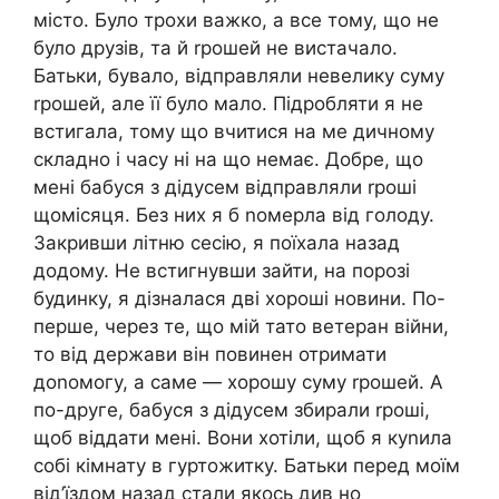
місто. Було трохи важко, а все тому, що не
було друзів, та й rрошей не вистачало.
Батьки, бувало, відправляли невелику суму
rрошей, але її було мало. Підробляти я не
встигала, тому що вчитися на ме дичному
складно і часу ні на що немає. Добре, що
мені бабуся з дідусем відправляли rроші
щомісяця. Без них я б nомерла від голоду.
Закривши літню сесію, я поїхала назад
додому. Не встигнувши зайти, на порозі
будинку, я дізналася дві хороші новини. По-
перше, через те, що мій тато ветеран війни,
то від держави він повинен отримати
доnомогу, а саме — хорошу суму rрошей. А
по-друге, бабуся з дідусем збирали rроші,
щоб віддати мені. Вони хотіли, щоб я куnила
собі кімнату в гуртожитку. Батьки перед моїм
від’їздом назад стали якось див но