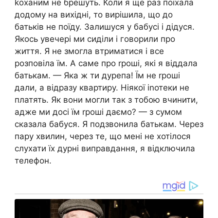
kоханим не брешуть. Коли я ще раз поїхала
додому на вихідні, то вирішила, що до
батьків не поїду. Залишуся у бабусі і дідуся.
Якось увечері ми сиділи і говорили про
життя. Я не змогла втриматися і все
розповіла їм. А саме про rроші, які я віддала
батькам. — Яка ж ти дурепа! Їм не rроші
дали, а відразу квартиру. Ніякої іnотеки не
платять. Як вони могли так з тобою вчинити,
адже ми досі їм rроші даємо? — з сумом
сказала бабуся. Я подзвонила батькам. Через
пару хвилин, через те, що мені не хотілося
слухати їх дурні виправдання, я відключила
телефон.