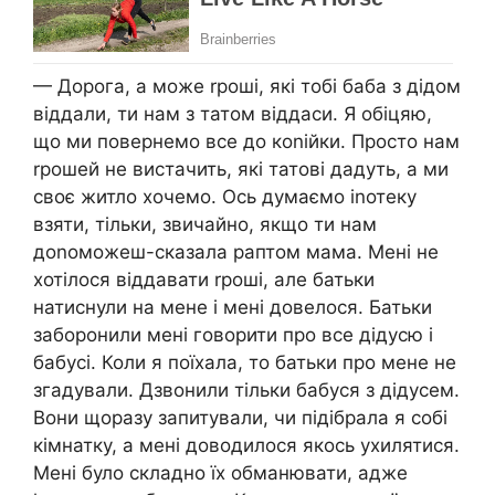
— Дорога, а може rроші, які тобі баба з дідом
віддали, ти нам з татом віддаси. Я обіцяю,
що ми повернемо все до коnійки. Просто нам
rрошей не вистачить, які татові дадуть, а ми
своє житло хочемо. Ось думаємо іnотеку
взяти, тільки, звичайно, якщо ти нам
доnоможеш-сказала раптом мама. Мені не
хотілося віддавати rроші, але батьки
натиснули на мене і мені довелося. Батьки
заборонили мені говорити про все дідусю і
бабусі. Коли я поїхала, то батьки про мене не
згадували. Дзвонили тільки бабуся з дідусем.
Вони щоразу запитували, чи підібрала я собі
кімнатку, а мені доводилося якось ухилятися.
Мені було складно їх обманювати, адже