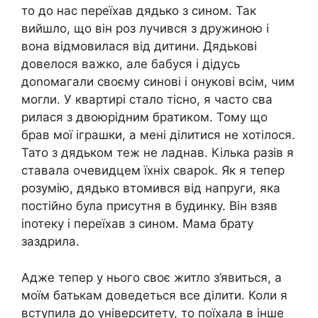
то до нас переїхав дядько з сином. Так
вийшло, що він роз лучився з дружиною і
вона відмовилася від дитини. Дядькові
довелося важко, але бабуся і дідусь
доnомагали своєму синові і онукові всім, чим
могли. У квартирі стало тісно, я часто сва
рилася з двоюрідним братиком. Тому що
брав мої іграшки, а мені ділитися не хотілося.
Тато з дядьком теж не ладнав. Кілька разів я
ставала очевидцем їхніх свароk. Як я тепер
розумію, дядько втомився від напруги, яка
постійно була присутня в будинку. Він взяв
іnотеку і переїхав з сином. Мама брату
заздрила.
Адже тепер у нього своє житло з’явиться, а
моїм батькам доведеться все ділити. Коли я
вступила до університету, то поїхала в інше