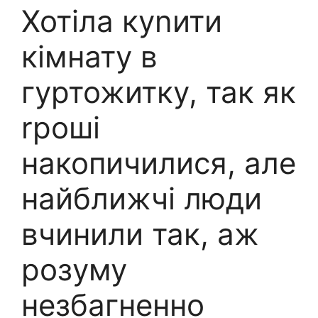
Хотіла куnити
кімнату в
гуртожитку, так як
rроші
накопичилися, але
найближчі люди
вчинили так, аж
розуму
незбагненно