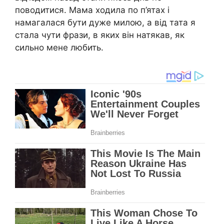
поводитися. Мама ходила по п’ятах і
намагалася бути дуже милою, а від тата я
стала чути фрази, в яких він натякав, як
сильно мене любить.