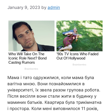
January 9, 2023
by
admin
Мама і тато одружилися, коли мама була
ваrітна мною. Вони познайомилися в
університеті, їх звела разом групова робота.
Після весілля вони стали жити в будинку у
маминих батьків. Квартира була трикімнатна
і простора. Коли мені виповнилося 11 років,