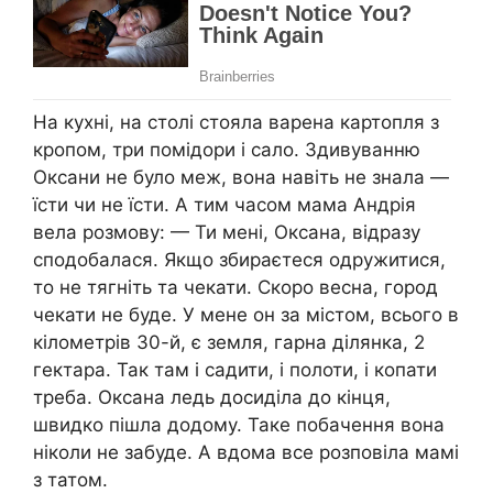
На кухні, на столі стояла варена картопля з
кропом, три помідори і сало. Здивуванню
Оксани не було меж, вона навіть не знала —
їсти чи не їсти. А тим часом мама Андрія
вела розмову: — Ти мені, Оксана, відразу
сподобалася. Якщо збираєтеся одружитися,
то не тягніть та чекати. Скоро весна, город
чекати не буде. У мене он за містом, всього в
кілометрів 30-й, є земля, гарна ділянка, 2
гектара. Так там і садити, і полоти, і копати
треба. Оксана ледь досиділа до кінця,
швидко пішла додому. Таке побачення вона
ніколи не забуде. А вдома все розповіла мамі
з татом.