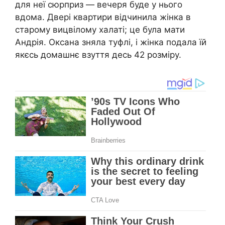
для неї сюрприз — вечеря буде у нього
вдома. Двері квартири відчинила жінка в
старому вицвілому халаті; це була мати
Андрія. Оксана зняла туфлі, і жінка подала їй
якєсь домашнє взуття десь 42 розміру.