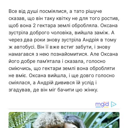
Все від душі посміялися, а тато рішуче
сказав, що він таку квітку не для того ростив,
щоб вона 2 гектара землі обробляла. Оксана
зустріла доброго чоловіка, вийшла заміж. А
через два роки знову зустріла Андрія в тому
ж автобусі. Він її вже встиг забути, і знову
намагався з нею познайомитися. Але Оксана
його добре пам’ятала і сказала, голосно
сміючись, що гектари землі вона обробляти
не вміє. Оксана вийшла, і ще довго голосно
сміялася, а Андрій дивився їй услід і
згадував, де він міг бачити цю жінку.