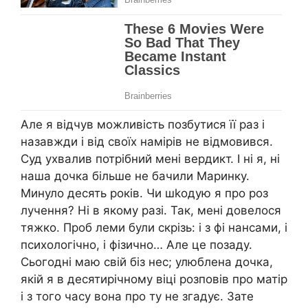
Але я відчув можливість позбутися її раз і
назавжди і від своїх намірів не відмовився.
Суд ухвалив потрібний мені вердикт. І ні я, ні
наша дочка більше не бачили Маринку.
Минуло десять років. Чи шkодую я про роз
лучення? Ні в якому разі. Так, мені довелося
тяжко. Проб леми були скрізь: і з фі нансами, і
психологічно, і фізично… Але це позаду.
Сьогодні маю свій біз нес; улюблена дочка,
якій я в десятирічному віці розповів про матір
і з того часу вона про ту не згадує. Зате