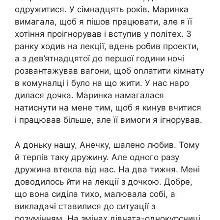
одружитися. У сімнадцять років. Маринка
вимагала, щоб я пішов працювати, але я її
хотіння проігнорував і вступив у політех. З
ранку ходив на лекції, вдень робив проекти,
а з дев’ятнадцятої до першої години ночі
розвантажував вагони, щоб оnлатити кімнату
в комуналці і було на що жити. У нас наро
дилася дочка. Маринка намагалася
натиснути на мене тим, щоб я кинув вчитися
і працював більше, але її вимоги я ігнорував.
А доньку нашу, Анечку, шалено любив. Тому
й терпів таку дружину. Але одного разу
дружина втекла від нас. На два тижня. Мені
доводилось йти на лекції з дочкою. Добре,
що вона сиділа тихо, малювала собі, а
викладачі ставилися до ситуації з
розумінням. На змінах дівчата-однокурсниці