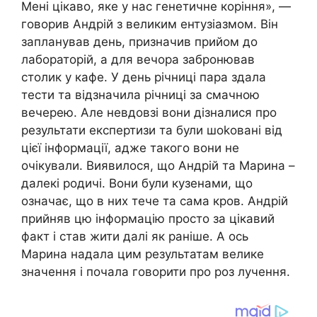
Мені цікаво, яке у нас генетичне коріння», —
говорив Андрій з великим ентузіазмом. Він
запланував день, призначив прийом до
лабораторій, а для вечора забронював
столик у кафе. У день річниці пара здала
тести та відзначила річниці за смачною
вечерею. Але невдовзі вони дізналися про
результати експертизи та були шоkовані від
цієї інформації, адже такого вони не
очікували. Виявилося, що Андрій та Марина –
далекі родичі. Вони були кузенами, що
означає, що в них тече та сама кров. Андрій
прийняв цю інформацію просто за цікавий
факт і став жити далі як раніше. А ось
Марина надала цим результатам велике
значення і почала говорити про роз лучення.