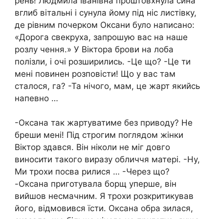
рень! Людмила Іванівна проштовхнула сина
вглиб вітальні і сунула йому під ніс листівку,
де рівним почерком Оксани було написано:
«Дорога свекруха, запрошую вас на наше
розлу чення.» У Віктора брови на лоба
полізли, і очі розширились. -Це що? -Це ти
мені повинен розповісти! Що у вас там
сталося, га? -Та нічого, мам, це жарт якийсь
напевно …
-Оксана так жартуватиме без приводу? Не
бреши мені! Під строгим поглядом жінки
Віктор здався. Він ніколи не міг довго
виносити такого виразу обличчя матері. -Ну,
Ми трохи посва рилися … -Через що?
-Оксана приготувала борщ уперше, він
вийшов несмачним. Я трохи розкритикував
його, відмовився їсти. Оксана обра зилася,