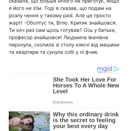
сказала, що більше нічого не приготує, якщо
я його не з’їм. Тоді я сказав, що подам на
розлу чення у такому разі. Але це просто
жарт! -Оболтус ти, Вітю. Критик знайшовся.
Ти хоч раз сам щось готував? Ось у батька,
професор знайшовся! Людмила Іванівна
пирхнула, схопила зі столу ключі від машини
та квартири та сунула собі у лі фчик.