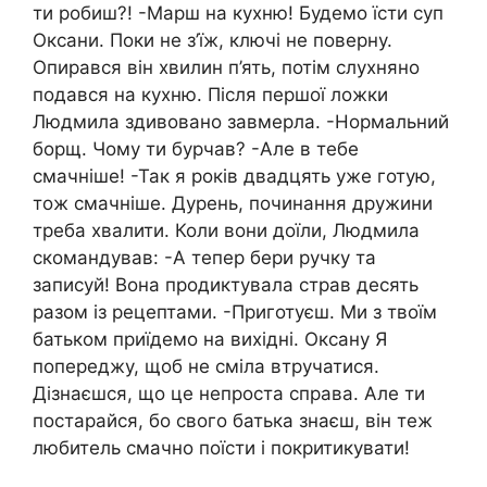
ти робиш?! -Марш на кухню! Будемо їсти суп
Оксани. Поки не з’їж, ключі не поверну.
Опирався він хвилин п’ять, потім слухняно
подався на кухню. Після першої ложки
Людмила здивовано завмерла. -Нормальний
борщ. Чому ти бурчав? -Але в тебе
смачніше! -Так я років двадцять уже готую,
тож смачніше. Дурень, починання дружини
треба хвалити. Коли вони доїли, Людмила
скомандував: -А тепер бери ручку та
записуй! Вона продиктувала страв десять
разом із рецептами. -Приготуєш. Ми з твоїм
батьком приїдемо на вихідні. Оксану Я
попереджу, щоб не сміла втручатися.
Дізнаєшся, що це непроста справа. Але ти
постарайся, бо свого батька знаєш, він теж
любитель смачно поїсти і покритикувати!