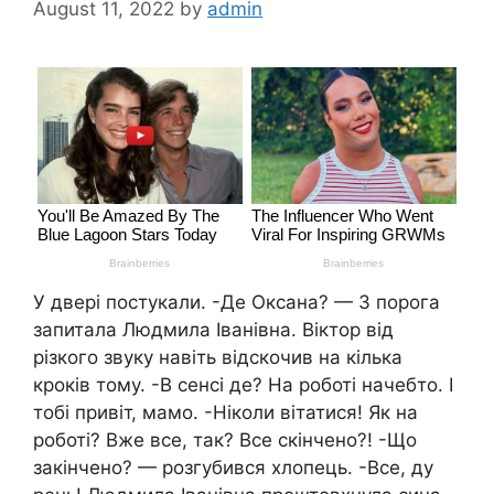
August 11, 2022
by
admin
У двері постукали. -Де Оксана? — З порога
запитала Людмила Іванівна. Віктор від
різкого звуку навіть відскочив на кілька
кроків тому. -В сенсі де? На роботі начебто. І
тобі привіт, мамо. -Ніколи вітатися! Як на
роботі? Вже все, так? Все скінчено?! -Що
закінчено? — розгубився хлопець. -Все, ду