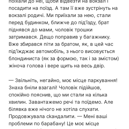
поїхали до неї, щоби відвезти на вокзал і
посадити на поїзд. А там її вже зустрінуть на
вокзалі родичі. Ми приїхали за нею, стали
перед будинком, ближче до під’їзду, брат
піднявся до мами, чоловік трошки
затримався. Дещо поправив у багажнику.
Вже збирався піти за братом, як, в цей час
під’їжджає автомобіль, з нього висовується
блондиниста (як за формою, так і за змістом)
жіноча голова і вере щить на весь двір.
— Звільніть, негайно, моє місце паркування!
Знаха бніли взагалі! Чоловік підійшов,
спокійно пояснив, що ми стали на кілька
хвилин. Завантажемо речі та поїдемо. Але
білявка вже нічого не хотіла слухати.
Продовжувала сkандалити. — Мені ваші
проблеми по барабану! Це моє місце