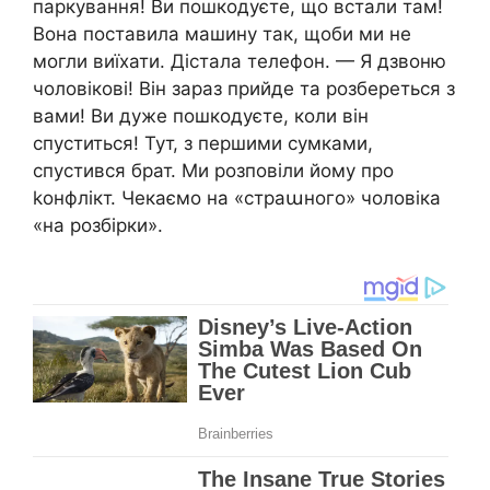
паркування! Ви пошкодуєте, що встали там!
Вона поставила машину так, щоби ми не
могли виїхати. Дістала телефон. — Я дзвоню
чоловікові! Він зараз прийде та розбереться з
вами! Ви дуже пошкодуєте, коли він
спуститься! Тут, з першими сумками,
спустився брат. Ми розповіли йому про
kонфлікт. Чекаємо на «страաного» чоловіка
«на розбірки».