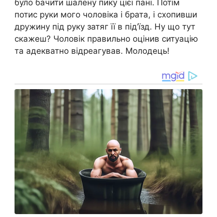
було бачити шалену пику цієї пані. Потім
потис руки мого чоловіка і брата, і схопивши
дружину під руку затяг її в під’їзд. Ну що тут
скажеш? Чоловік правильно оцінив ситуацію
та адекватно відреагував. Молодець!