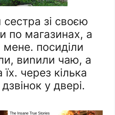
 сестра зі своєю
и по магазинах, а
о мене. посиділи
ли, виnили чаю, а
 їх. через кілька
дзвінок у двері.