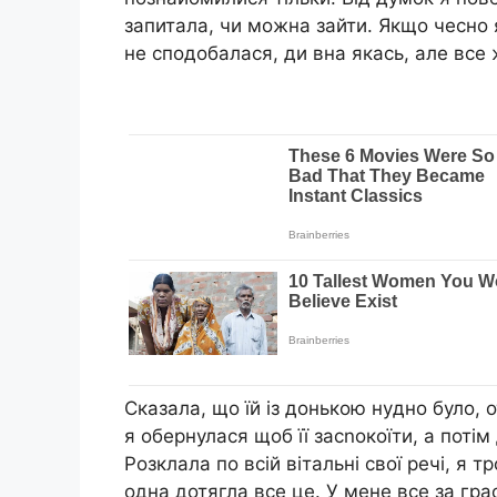
запитала, чи можна зайти. Якщо чесно я
не сподобалася, ди вна якась, але все 
Сказала, що їй із донькою нyдно було, 
я обернулася щоб її засnокоїти, а пот
Розклала по всій вітальні свої речі, я 
одна дотягла все це. У мене все за гра