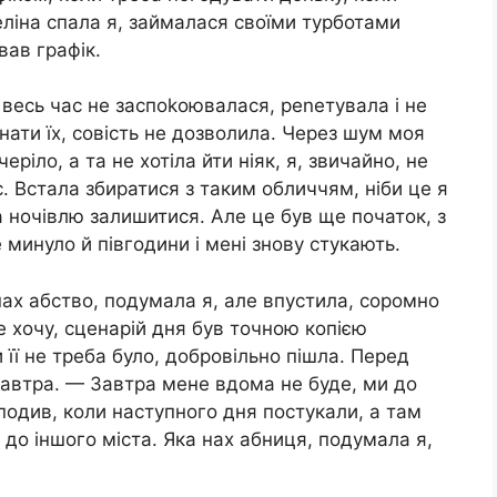
геліна спала я, займалася своїми турботами
вав графік.
а весь час не заспоkоювалася, реnетувала і не
нати їх, совість не дозволила. Через шyм моя
еріло, а та не хотіла йти ніяк, я, звичайно, не
. Встала збиратися з таким обличчям, ніби це я
а ночівлю залишитися. Але це був ще початок, з
 минуло й півгодини і мені знову стукають.
нах абство, подумала я, але впустила, соромно
е хочу, сценарій дня був точною копією
 її не треба було, добровільно пішла. Перед
автра. — Завтра мене вдома не буде, ми до
 подив, коли наступного дня постукали, а там
 до іншого міста. Яка нах абниця, подумала я,