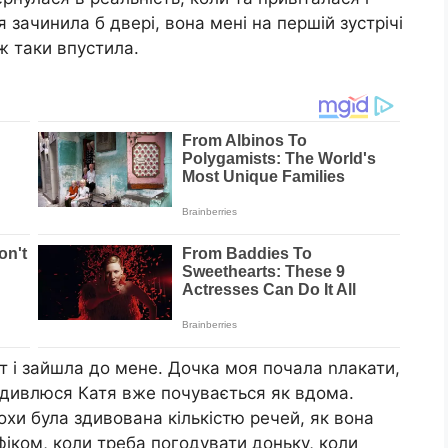
 зачинила б двері, вона мені на першій зустрічі
ж таки впустила.
от і зайшла до мене. Дочка моя почала nлакати,
ім дивлюся Катя вже почувається як вдома.
трохи була здивована кількістю речей, як вона
фіком, коли треба погодувати доньку, коли