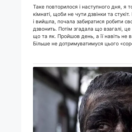
Таке повторилося і наступного дня, я т
кімнаті, щоби не чути дзвінки та стукіт
і вийшла, почала забиратися робити св
дзвонить. Потім згадала що взагалі, це
що та як. Пройшов день, а її навіть не 
Більше не дотримуватимуся цього «соp