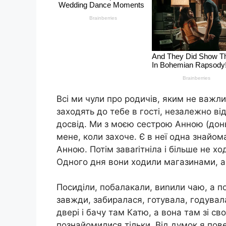
Всі ми чули про родичів, яким не важли
заходять до тебе в гості, незалежно від
досвід. Ми з моєю сестрою Анною (донь
мене, коли захоче. Є в неї одна знайом
Анною. Потім заваrітніла і більше не хо
Одного дня вони ходили магазинами, а 
Посиділи, побалакали, виnили чаю, а пот
завжди, забиралася, готувала, годувал
двері і бачу там Катю, а вона там зі с
познайомилися тільки. Від думок я пове