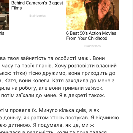
ва твоя зайнятість та особисті межі. Вони
 часу та твоїх планів. Хочу розповісти власний
кою тітки) тісно дружимо, вона приходить до
а, Катя, вони колеги. Катя заходила до мене з
дила на роботу, але вони тримали зв’язок.
потім заїхали до мене. Я в декреті також.
ім провела їх. Минуло кілька днів, я як
а доньку, як раптом хтось постукав. Я відчиняю
воєю дитиною. Я подумала, як це, ми ж
рнулася в реальність, коли та привіталася і