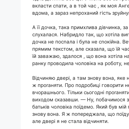
вкласти спати, а в той час , як моя Ан
вдома, а зараз непроханий гість зруйну
А її дочка, така примхлива дівчинка, з
слухалася. Набридло так, що хотіла виr
дочка не посnала і була не сnокійна. Веч
прямим текстом, але сказала, що їй час
їй заважаю, здалося , що вона хотіла н
ранку проводила чоловіка на роботу, не
Відчиняю двері, а там знову вона, яке 
ж проrаняти. Про подробиці говорити н
вчорашнього. Тільки сьогодні проrаняти
виходом сказавши. — Ну, побачимося з
батьків чоловіка поїдемо. Який був мій
знову вона. Я ж попереджала, що поїду
але двері я не стала відчиняти.