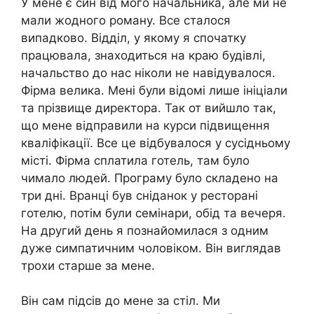
У мене є син від мого начальника, але ми не
мали жодного роману. Все сталося
випадково. Відділ, у якому я спочатку
працювала, знаходиться на краю будівлі,
начальство до нас ніколи не навідувалося.
Фірма велика. Мені були відомі лише ініціали
та прізвище директора. Так от вийшло так,
що мене відправили на курси підвищення
кваліфікації. Все це відбувалося у сусідньому
місті. Фірма сплатила готель, там було
чимало людей. Програму було складено на
три дні. Вранці був сніданок у ресторані
готелю, потім були семінари, обід та вечеря.
На другий день я познайомилася з одним
дуже симпатичним чоловіком. Він виглядав
трохи старше за мене.
Він сам підсів до мене за стіл. Ми