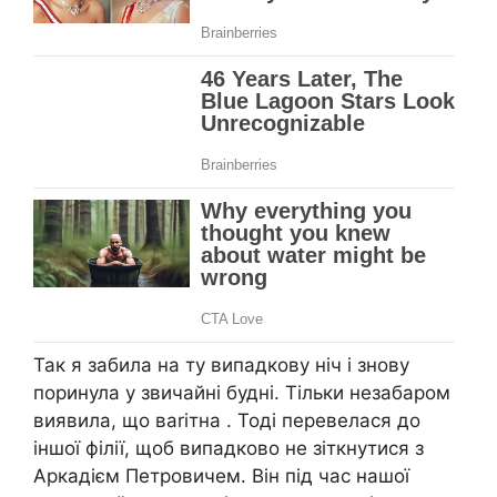
Так я забила на ту випадкову ніч і знову
поринула у звичайні будні. Тільки незабаром
виявила, що ваrітна . Тоді перевелася до
іншої філії, щоб випадково не зіткнутися з
Аркадієм Петровичем. Він під час нашої