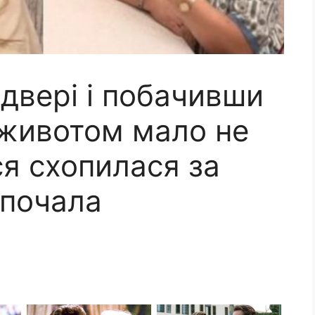
двері і побачивши
 животом мало не
ся схопилася за
 почала