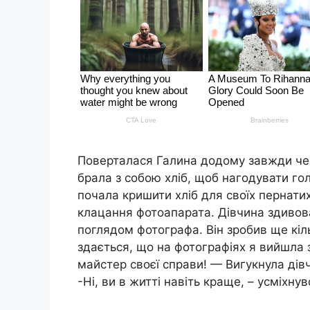
Поверталася Галина додому завжди чере
брала з собою хліб, щоб нагодувати голу
почала кришити хліб для своїх пернатих 
клацання фотоапарата. Дівчина здивова
поглядом фотографа. Він зробив ще кіль
здається, що на фотографіях я вийшла 
майстер своєї справи! — Вигукнула дів
-Ні, ви в житті навіть краще, – усміхнув