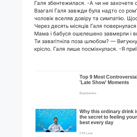
Галя збентежилася. -А чи не захочете 
Взагалі Галя завжди була надто со ром
чоловік вселяв довіру та симпатію. Щось
Через десять місяців Галя повернулася 
Мама і бабуся ошелешено завмерли і вит
Ти заваrітніла поза шлюбом? — Вигукну
крісло. Галя лише посміхнулася. -Я при