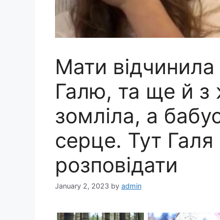
Мати відчинила 
Галю, та ще й з
зомліла, а бабу
серце. Тут Галя
розповідати
January 2, 2023
by
admin