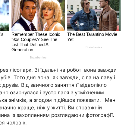
з лісопарк. Зі їдальні на роботі вона завжди
бів. Того дня вона, як завжди, сіла на лаву і
друзів. Від звичного заняття її відволікло
но озирнулася і зустрілася з усміхненим
ка знімків, а згодом підійшов показати. -Мені
значно краще, ніж у житті. Ви справжній
чина із захопленням розглядаючи фотографії.
ся чоловік.