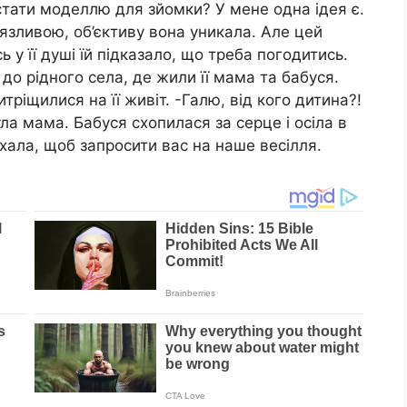
стати моделлю для зйомки? У мене одна ідея є.
’язливою, об’єктиву вона уникала. Але цей
 у її душі їй підказало, що треба погодитись.
до рідного села, де жили її мама та бабуся.
ріщилися на її живіт. -Галю, від кого дитина?!
ла мама. Бабуся схопилася за серце і осіла в
їхала, щоб запросити вас на наше весілля.