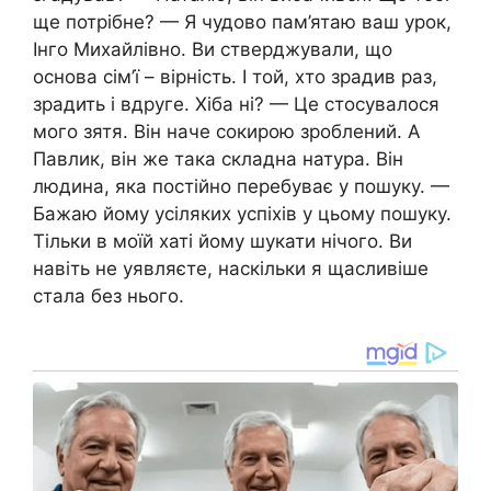
ще потрібне? — Я чудово пам’ятаю ваш урок,
Інго Михайлівно. Ви стверджували, що
основа сім’ї – вірність. І той, хто зрадив раз,
зрадить і вдруге. Хіба ні? — Це стосувалося
мого зятя. Він наче сокирою зроблений. А
Павлик, він же така складна натура. Він
людина, яка постійно перебуває у пошуку. —
Бажаю йому усіляких успіхів у цьому пошуку.
Тільки в моїй хаті йому шукати нічого. Ви
навіть не уявляєте, наскільки я щасливіше
стала без нього.