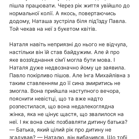
пішла працювати. Через рік життя увійшло до
нормальної колії. А якось, повертаючись
додому, Наташа зустріла біля під’їзду Павла.
Той чекав на неї з букетом квітів.
Наталя навіть неприязні до нього не відчула,
настільки він їй став байдужим. Але й про
яке возз’єднання сім’ї могла бути мова. І
Наталя дуже недвозначно йому це заявила.
Павло покірливо пішов. Але Інга Михайлівна з
таким ставленням до її сина змиритись не
змогла. Вона прийшла наступного вечора,
пояснити невістці, що та вже надто
розпестилася, що вона недалекоглядна
жінка, яка не цінує щастя, що звалилося на
неї. І як вона сміє позбавляти дитину батька?
— Батька, який цілий рік про дитину не
згадував? — Наталю, він вибачився. Що тобі