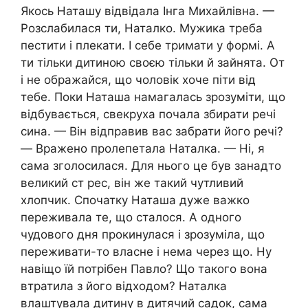
Якось Наташу відвідала Інга Михайлівна. —
Розслабилася ти, Наталко. Мужика треба
пестити і плекати. І себе тримати у формі. А
ти тільки дитиною своєю тільки й зайнята. От
і не ображайся, що чоловік хоче піти від
тебе. Поки Наташа намагалась зрозуміти, що
відбувається, свекруха почала збирати речі
сина. — Він відправив вас забрати його речі?
— Вражено пролепетала Наталка. — Ні, я
сама зголосилася. Для нього це був занадто
великий ст рес, він же такий чутливий
хлопчик. Спочатку Наташа дуже важко
переживала те, що сталося. А одного
чудового дня прокинулася і зрозуміла, що
переживати-то власне і нема через що. Ну
навіщо їй потрібен Павло? Що такого вона
втратила з його відходом? Наталка
влаштувала дитину в дитячий садок, сама