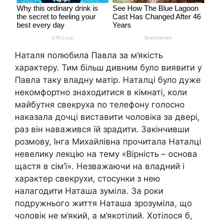
Наталя полюбила Павла за м’якість
характеру. Тим більш дивним було виявити у
Павла таку владну матір. Наталці було дуже
некомфортно знаходитися в кімнаті, коли
майбутня свекруха по телефону голосно
наказала дочці виставити чоловіка за двері,
раз він наважився їй зрадити. Закінчивши
розмову, Інга Михайлівна прочитала Наталці
невелику лекцію на тему «Вірність – основа
щастя в сім’ї». Незважаючи на владний і
характер свекрухи, стосунки з нею
налагодити Наташа зуміла. За роки
подружнього життя Наташа зрозуміла, що
чоловік не м’який, а м’якотілий. Хотілося б,