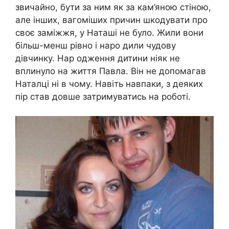
звичайно, бути за ним як за кам’яною стіною,
але інших, вагоміших причин шкодувати про
своє заміжжя, у Наташі не було. Жили вони
більш-менш рівно і наро дили чудову
дівчинку. Нар одження дитини ніяк не
вплинуло на життя Павла. Він не допомагав
Наталці ні в чому. Навіть навпаки, з деяких
пір став довше затримуватись на роботі.