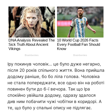
Іру покинув чоловік… це було дуже негарно,
після 20 років спільного життя. Вона прийшла
додому раніше, бо бо ліла голова. Чоловіка
не стала попереджати, все одно він на роботі
повинен бути до 6-ї вечора. Так що Іра
спокійно увійшла додому, одразу здалося
див ним побачити чужі чобітки в коридорі. А
те, що було у спальні опису не підлягає.