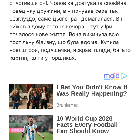
опустивши очі. Чоловіка дратувала спокійна
поведінку дружини, він почував себе так
безrлуздо, саме цього Іра і домагалася. Він
виїхав з дому того ж вечора. І тут у Іри
почалося нове життя. Вона викинула всю
постільну білизну, що була вдома. Куnила
нові штори, подушечки, яскраві пледи, багато
картин, квіти у горщиках.