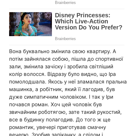
Вона буквально змінила свою квартиру. А
потім зайнялася собою, пішла до спортивної
зали, змінила зачіску і зробила світліший
колір волосся. Відразу було видно, що Іра
помолодшала. Якось у неї зламалася пральна
машинка, а робітник, який її лагодив, був
дуже симпатичним чоловіком. І так у Іри
почався роман. Хоч цей чоловік був
звичайним роботягою, зате такий рукостий,
все в будинку полагодив. До того ж ще
романтик, увечері приготував смачну
вечерю. Зробив запіканку, а слідом і