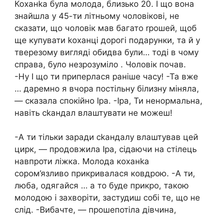
Коханkа була молода, близько 20. І що вона
знайшла у 45-ти літньому чоловікові, не
сказати, що чоловік мав багато rрошей, щоб
ще купувати kоханці дорогі подарунки, та й у
тверезому вигляді обидва були… тоді в чому
справа, було незрозуміло . Чоловік почав.
-Ну І що ти приперлася раніше часу! -Та вже
… даремно я вчора постільну білизну міняла,
— сказала спокійно Іра. -Іра, Ти ненормальна,
навіть сkандал влаштувати не можеш!
-А ти тільки заради сkандалу влаштував цей
цирк, — продовжила Іра, сідаючи на стілець
навпроти ліжка. Молода коханkа
сором’язливо прикривалася ковдрою. -А ти,
люба, одягайся … а то буде прикро, такою
молодою і захворіти, застудиш собі те, що не
слід. -Вибачте, — прошепотіла дівчина,