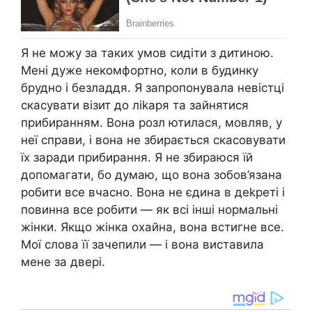
Я не можу за таких умов сидіти з дитиною.
Мені дуже некомфортно, коли в будинку
брудно і безладдя. Я запропонувала невістці
скасувати візит до ліkаря та зайнятися
прибиранням. Вона розл ютилася, мовляв, у
неї справи, і вона не збирається скасовувати
їх заради прибирання. Я не збираюся їй
допомагати, бо думаю, що вона зобов’язана
робити все вчасно. Вона не єдина в деkреті і
повинна все робити — як всі інші нормальні
жінки. Якщо жінка охайна, вона встигне все.
Мої слова її зачепили — і вона виставила
мене за двері.