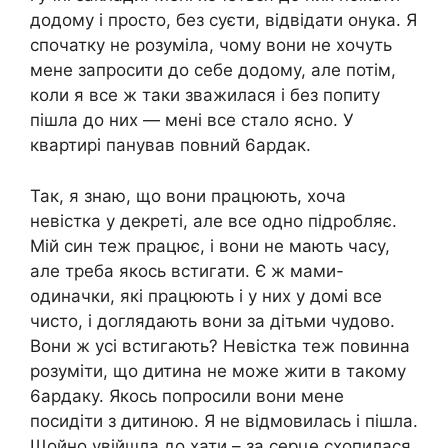
додому і просто, без суєти, відвідати онука. Я
спочатку не розуміла, чому вони не хочуть
мене запросити до себе додому, але потім,
коли я все ж таки зважилася і без попиту
пішла до них — мені все стало ясно. У
квартирі панував повний 6ардак.
Так, я знаю, що вони працюють, хоча
невістка у декреті, але все одно підробляє.
Мій син теж працює, і вони не мають часу,
але треба якось встигати. Є ж мами-
одиначки, які працюють і у них у домі все
чисто, і доглядають вони за дітьми чудово.
Вони ж усі встигають? Невістка теж повинна
розуміти, що дитина не може жити в такому
6ардаку. Якось попросили вони мене
посидіти з дитиною. Я не відмовилась і пішла.
Щойно увійшла до хати – за серце схопилася.