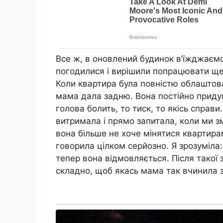
Все ж, в оновлений будинок в’їжджаємо
погодилися і вирішили попрацювати ще 
Коли квартира була повністю облаштован
мама дала задню. Вона постійно придум
голова болить, то тиск, то якісь справи.
витримала і прямо запитала, коли ми з
вона більше не хоче мінятися квартира
говорила цілком серйозно. Я зрозуміла: 
тепер вона відмовляється. Після такої 
складно, щоб якась мама так вчинила з