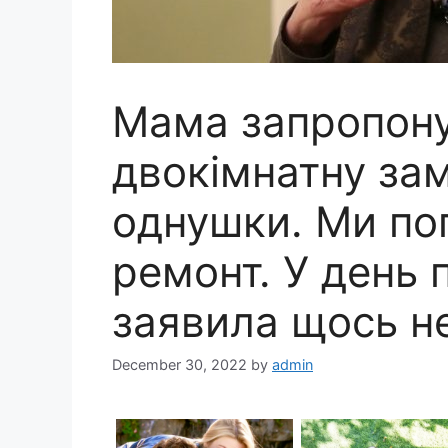
Мама запропон
двокімнатну зам
однушки. Ми по
ремонт. У день 
заявила щось н
December 30, 2022
by
admin