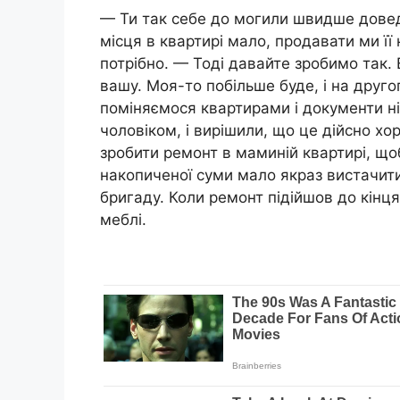
— Ти так себе до могили швидше доведе
місця в квартирі мало, продавати ми її
потрібно. — Тоді давайте зробимо так.
вашу. Моя-то побільше буде, і на друго
поміняємося квартирами і документи н
чоловіком, і вирішили, що це дійсно хор
зробити ремонт в маминій квартирі, щоб
накопиченої суми мало якраз вистачити
бригаду. Коли ремонт підійшов до кінця
меблі.