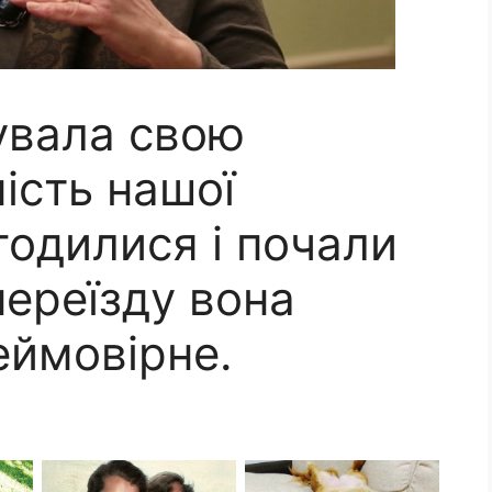
увала свою
ість нашої
годилися і почали
переїзду вона
еймовірне.