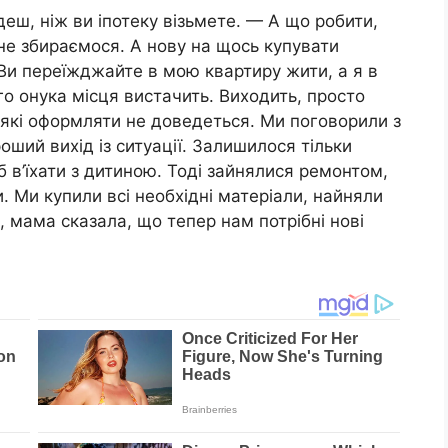
ш, ніж ви іпотеку візьмете. — А що робити,
 не збираємося. А нову на щось купувати
 Ви переїжджайте в мою квартиру жити, а я в
го онука місця вистачить. Виходить, просто
іякі оформляти не доведеться. Ми поговорили з
оший вихід із ситуації. Залишилося тільки
 в’їхати з дитиною. Тоді зайнялися ремонтом,
. Ми купили всі необхідні матеріали, найняли
, мама сказала, що тепер нам потрібні нові