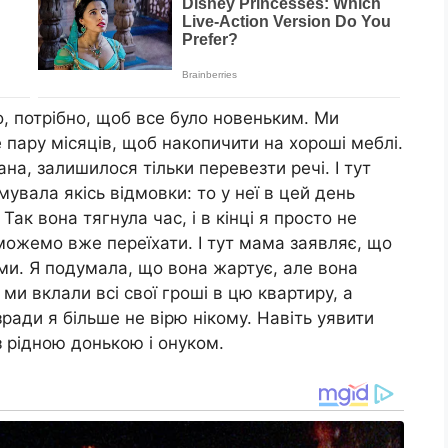
, потрібно, щоб все було новеньким. Ми
пару місяців, щоб накопичити на хороші меблі.
а, залишилося тільки перевезти речі. І тут
увала якісь відмовки: то у неї в цей день
 Так вона тягнула час, і в кінці я просто не
можемо вже переїхати. І тут мама заявляє, що
ми. Я подумала, що вона жартує, але вона
ми вклали всі свої гроші в цю квартиру, а
зради я більше не вірю нікому. Навіть уявити
 рідною донькою і онуком.