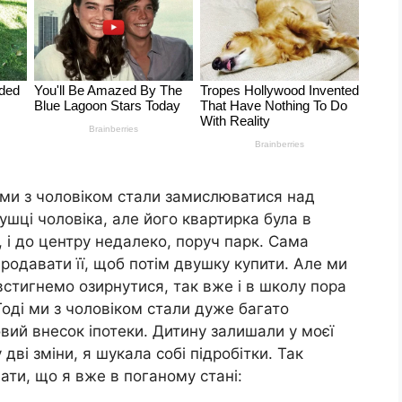
 ми з чоловіком стали замислюватися над
шці чоловіка, але його квартирка була в
, і до центру недалеко, поруч парк. Сама
родавати її, щоб потім двушку купити. Але ми
встигнемо озирнутися, так вже і в школу пора
Тоді ми з чоловіком стали дуже багато
ий внесок іпотеки. Дитину залишали у моєї
дві зміни, я шукала собі підробітки. Так
ати, що я вже в поганому стані: