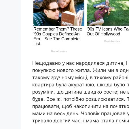
Нещодавно у нас народилася дитина, і
покупкою нового житла. Жили ми в одну
такому зручному місці, в тихому районі
квартира була акуратною, шкода було п
розуміли, що дитина швидко росте; не 
буде. Все ж, потрібно розширюватися. 
працювати, щоб накопичити на початков
мами на весь день. Чоловік працював у 
тривало довгий час, і мама стала поміч