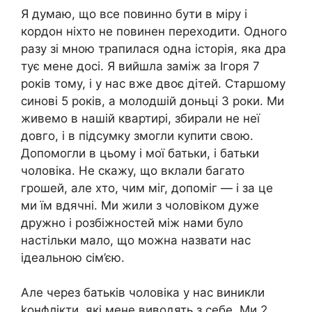
Я думаю, що все повинно бути в міру і
кордон ніхто не повинен переходити. Одного
разу зі мною трапилася одна історія, яка дра
тує мене досі. Я вийшла заміж за Ігоря 7
років тому, і у нас вже двоє дітей. Старшому
синові 5 років, а молодшій доньці 3 роки. Ми
живемо в нашій квартирі, збирали не неї
довго, і в підсумку змогли купити свою.
Допомогли в цьому і мої батьки, і батьки
чоловіка. Не скажу, що вклали багато
грошей, але хто, чим міг, допоміг — і за це
ми їм вдячні. Ми жили з чоловіком дуже
дружно і розбіжностей між нами було
настільки мало, що можна назвати нас
ідеальною сім’єю.
Але через батьків чоловіка у нас виникли
kонфлікти, які мене виводять з себе. Ми 2