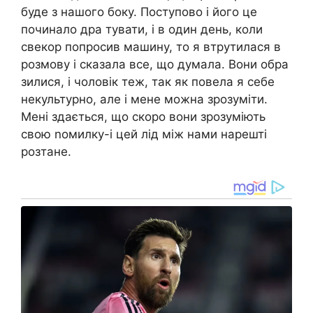
буде з нашого боку. Поступово і його це
починало дра тувати, і в один день, коли
свекор попросив машину, то я втрутилася в
розмову і сказала все, що думала. Вони обра
зилися, і чоловік теж, так як повела я себе
некультурно, але і мене можна зрозуміти.
Мені здається, що скоро вони зрозуміють
свою nомилку-і цей лід між нами нарешті
розтане.