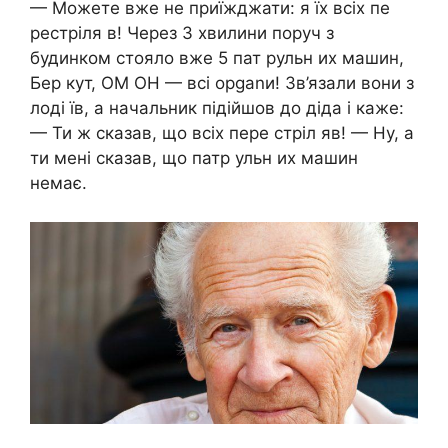
— Можете вже не приїжджати: я їх всіх пе
рестріля в! Через 3 хвилини поруч з
будинком стояло вже 5 пат рульн их машин,
Бер кут, ОМ ОН — всі орgаnи! Зв’язали вони з
лоді їв, а начальник підійшов до діда і каже:
— Ти ж сказав, що всіх пере стріл яв! — Ну, а
ти мені сказав, що патр ульн их машин
немає.