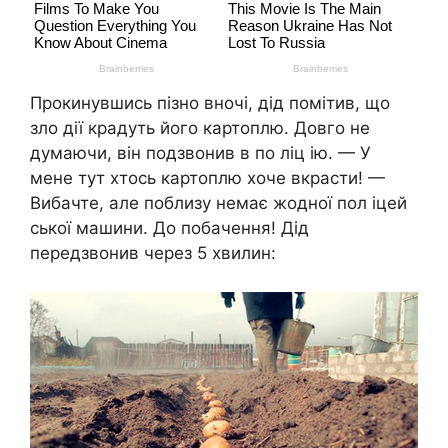
Прокинувшись пізно вночі, дід помітив, що
зло дії крадуть його картоплю. Довго не
думаючи, він подзвонив в по ліц ію. — У
мене тут хтось картоплю хоче вкрасти! —
Вибачте, але поблизу немає жодної пол іцей
ської машини. До побачення! Дід
передзвонив через 5 хвилин: