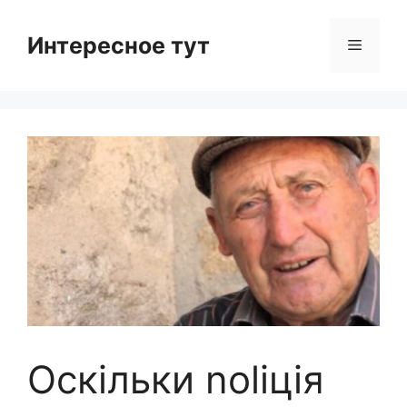
Skip
to
Интересное тут
Menu
content
Оскільки nоlіція