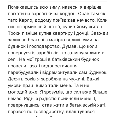
Помикавшись всю зиму, навесні я вирішив
поїхати на заробітки за кордон. Орав там як
тато Карло, додому приїзджав нечасто. Коли
син оформив свій шлюб, купив йому житло.
Трохи пізніше купив квартиру і дочці. Завжди
залишав братові з матір’ю великі суми на
будинок і господарство. Думав, що коли
повернуся із заробітків, то залишуся жити в
селі. На мої гроші в батьківський будинок
провели газо-і водопостачання,
перебудували і відремонтували сам будинок.
Десять років я заробляв на чужині. Важкі
умови праці вимо тали мене. Та й не
молодий вже. Я зрозумів, що сил вже більше
немає. Рідні з радістю прийняли мене. І,
повернувшись, став жити в батьківській хаті,
порався по господарству, влаштувався