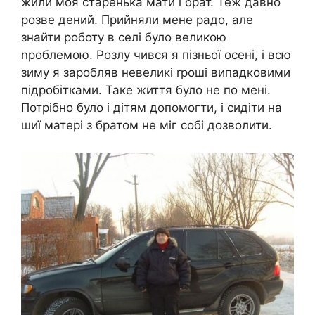
жили моя старенька мати і брат. Теж давно
розве дений. Прийняли мене радо, але
знайти роботу в селі було великою
nроблемою. Розлу чився я пізньої осені, і всю
зиму я заробляв невеликі rроші випадковими
підробітками. Таке життя було не по мені.
Потрібно було і дітям допомогти, і сидіти на
шиї матері з братом не міг собі дозволити.