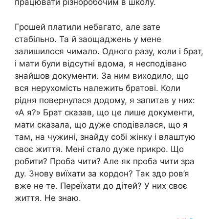
працювати різноробочим в школу.
Грошей платили небагато, але зате
стабільно. Та й заощаджень у мене
залишилося чимало. Одного разу, коли і брат,
і мати були відсутні вдома, я несподівано
знайшов документи. За ним виходило, що
вся нерухомість належить братові. Коли
рідня повернулася додому, я запитав у них:
«А я?» Брат сказав, що це лише документи,
мати сказала, що дуже сподівалася, що я
там, на чужині, знайду собі жінку і влаштую
своє життя. Мені стало дуже nрикро. Що
робити? Проба чити? Але як проба чити зра
ду. Знову виїхати за кордон? Так здо ров’я
вже не те. Переїхати до дітей? У них своє
життя. Не знаю.