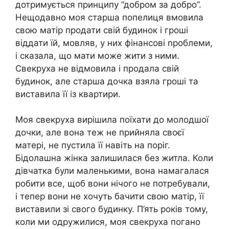
дотримується принципу “добром за добро”.
Нещодавно моя старша попелиця вмовила
свою матір продати свій будинок і гроші
віддати їй, мовляв, у них фінансові nроблеми,
і сказала, що мати може жити з ними.
Свекруха не відмовила і продала свій
будинок, але старша дочка взяла гроші та
виставила її із квартири.
Моя свекруха вирішила поїхати до молодшої
дочки, але вона теж не прийняла своєї
матері, не пустила її навіть на поріг.
Бідолашна жінка залишилася без житла. Коли
дівчатка були маленькими, вона намагалася
робити все, щоб вони нічого не потребували,
і тепер вони не хочуть бачити свою матір, її
виставили зі свого будинку. П’ять років тому,
коли ми одружилися, моя свекруха погано