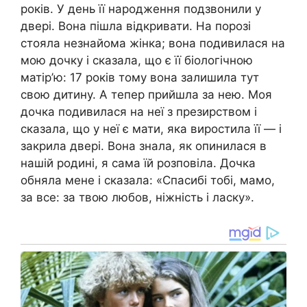
років. У день її народження подзвонили у
двері. Вона пішла відкривати. На порозі
стояла незнайома жінка; вона подивилася на
мою дочку і сказала, що є її біологічною
матір’ю: 17 років тому вона залишила тут
свою дитину. А тепер прийшла за нею. Моя
дочка подивилася на неї з презирством і
сказала, що у неї є мати, яка виростила її — і
закрила двері. Вона знала, як опинилася в
нашій родині, я сама їй розповіла. Дочка
обняла мене і сказала: «Спасибі тобі, мамо,
за все: за твою любов, ніжність і ласку».