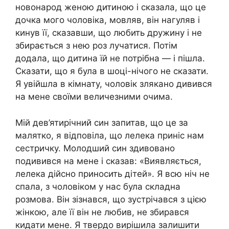
новонарод женою дитиною і сказала, що це
дочка мого чоловіка, мовляв, він нагуляв і
кинув її, сказавши, що любить дружину і не
збирається з нею роз лучатися. Потім
додала, що дитина їй не потрібна — і пішла.
Сказати, що я була в шоці-нічого не сказати.
Я увійшла в кімнату, чоловік злякано дивився
на мене своїми величезними очима.
Мій дев’ятирічний син запитав, що це за
малятко, я відповіла, що лелека приніс нам
сестричку. Молодший син здивовано
подивився на мене і сказав: «Виявляється,
лелека дійсно приносить дітей». Я всю ніч не
спала, з чоловіком у нас була складна
розмова. Він зізнався, що зустрічався з цією
жінкою, але її він не любив, не збирався
кидати мене. Я твердо вирішила залишити