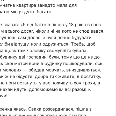
кімнатна квартира занадто мала для
атів місця дуже багато.
 сказав: «Я від батьків пішов у 18 років в своє
 всього досяг, ніколи ні на кого не сподівався.
руднощі сам долає, з нуля почне будувати
 хліби відпущу, коли одружиться! Треба, щоб
ваха щось там чоловіку свомупідтакувала,
удинку дві господині були, тому що це не до
Так свої метри вони в будинку пошкодували, ось і
на молодих — обидва мовчать, вниз дивляться.
и ж не бідуєте, добре так живете, в достатку.
на ноги встануть, у вас поживуть хоч трохи, а
 нехай йдуть, допоможемо їм всі разом! ».
вчи!
речка якась. Сваха розсердилася, пішла з
 там в спину мені говорив щось там про