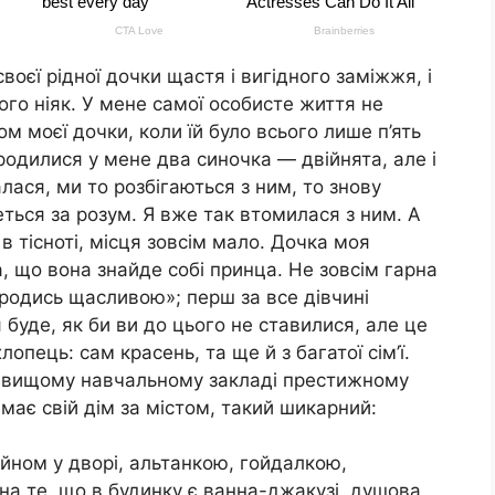
воєї рідної дочки щастя і вигідного заміжжя, і
ого ніяк. У мене самої особисте життя не
м моєї дочки, коли їй було всього лише п’ять
родилися у мене два синочка — двійнята, але і
лася, ми то розбігаються з ним, то знову
еться за розум. Я вже так втомилася з ним. А
в тісноті, місця зовсім мало. Дочка моя
 що вона знайде собі принца. Не зовсім гарна
родись щасливою»; перш за все дівчині
я буде, як би ви до цього не ставилися, але це
опець: сам красень, та ще й з багатої сім’ї.
 у вищому навчальному закладі престижному
 має свій дім за містом, такий шикарний:
йном у дворі, альтанкою, гойдалкою,
на те, що в будинку є ванна-джакузі, душова