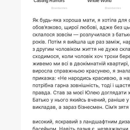
Як будь-яка хороша мати, я хотіла для с
обов’язково, щирої любові, адже без ць
склалося зовсім — розлучилася з батько
років. Потім я вийшла ще раз заміж, на
з другим чоловіком життя не дуже скла
сходимося, коли чоловік хоч трохи бер
живемо ми всі в двокімнатній квартирі, 
виросла справжньою красунею, я знала,
приказка: «Не народись красивою, а на
потрібна гарна зовнішність, тоді і щаст
правда. Став за моєї Юлею доглядати хл
Батько у нього якийсь вчений, раніше
викладав, а зараз бізнесмен. Сім’я зятя
високий, яскравий з ландшафтним диза
басейном. Навіть лазня є, незважаючи 