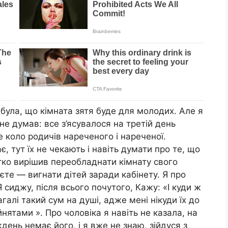
 була, що кімната зятя буде для молодих. Але я
 не думав: все з’ясувалося на третій день
е коло родичів нареченого і нареченої.
 тут їх не чекають і навіть думати про те, що
атко вирішив переобладнати кімнату свого
єте — вигнати дітей заради кабінету. Я про
 сиджу, після всього почутого, Кажу: «І куди ж
галі такий сум на душі, адже мені нікуди їх до
йнятами ». Про чоловіка я навіть не казала, на
день немає його, і я вже не знаю, зійдуся з