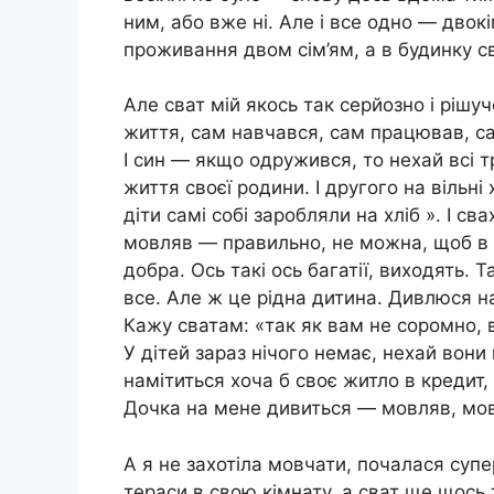
ним, або вже ні. Але і все одно — дво
проживання двом сім’ям, а в будинку св
Але сват мій якось так серйозно і рішуче
життя, сам навчався, сам працював, сам
І син — якщо одружився, то нехай всі т
життя своєї родини. І другого на вільні
діти самі собі заробляли на хліб ». І с
мовляв — правильно, не можна, щоб в б
добра. Ось такі ось багатії, виходять. 
все. Але ж це рідна дитина. Дивлюся 
Кажу сватам: «так як вам не соромно, в
У дітей зараз нічого немає, нехай вони 
намітиться хоча б своє житло в кредит,
Дочка на мене дивиться — мовляв, мо
А я не захотіла мовчати, почалася супе
тераси в свою кімнату, а сват ще щось