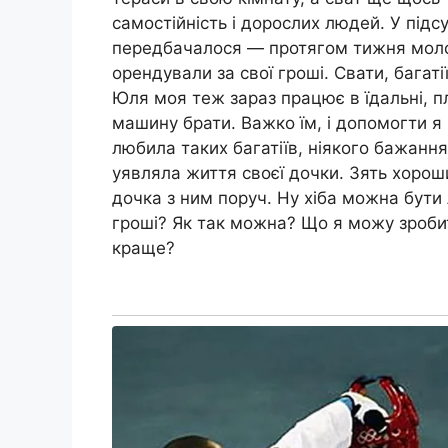
самостійність і дорослих людей. У підсум
передбачалося — протягом тижня молоді
орендували за свої гроші. Свати, багаті
Юля моя теж зараз працює в їдальні, пл
машину брати. Важко їм, і допомогти я
любила таких багатіїв, ніякого бажання
уявляла життя своєї дочки. Зять хороши
дочка з ним поруч. Ну хіба можна бути
гроші? Як так можна? Що я можу зробит
краще?