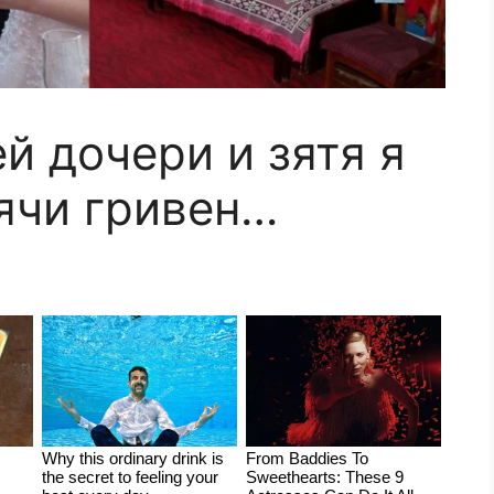
й дочери и зятя я
ячи гривен…