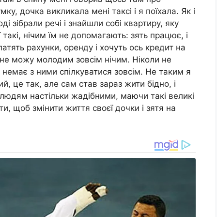
ку, дочка викликала мені таксі і я поїхала. Як і
 зібрали речі і знайшли собі квартиру, яку
ї такі, нічим їм не допомагають: зять працює, і
атять рахунки, оренду і хочуть ось кредит на
 не можу молодим зовсім нічим. Ніколи не
 немає з ними спілкуватися зовсім. Не таким я
й, це так, але сам став зараз жити бідно, і
 людям настільки жадібними, маючи такі великі
и, щоб змінити життя своєї дочки і зятя на