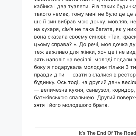
кабінка і два туалети. Я в таких будинк
такого немає, тому мені не було де це
що її син вибрав мою дочку: мовляв, н
на кухаря, сім’я не така багата, як у них
вона сказала своєму синові: «Так, краси
цьому справа? ». До речі, моя дочка 
теж важливо для жінки, хоч це і не ви
зять наполіг на весіллі, молоді подали 
боку я подарувала молодим тільки 3 тис
правди діти — свати вклалися в рестора
будинку. Ось тоді, на другий день весі
— величезна кухня, санвузол, коридор,
батьківською спальнею. Другий поверх-ц
зятя і його молодшого брата.