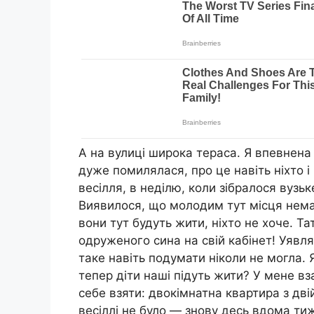
А на вулиці широка тераса. Я впевнена
дуже помилялася, про це навіть ніхто і
весілля, в неділю, коли зібралося вузьк
Виявилося, що молодим тут місця немає,
вони тут будуть жити, ніхто не хоче. Т
одруженого сина на свій кабінет! Уявля
таке навіть подумати ніколи не могла. Я
тепер діти наші підуть жити? У мене вза
себе взяти: двокімнатна квартира з дві
весіллі не було — знову десь вдома тиж