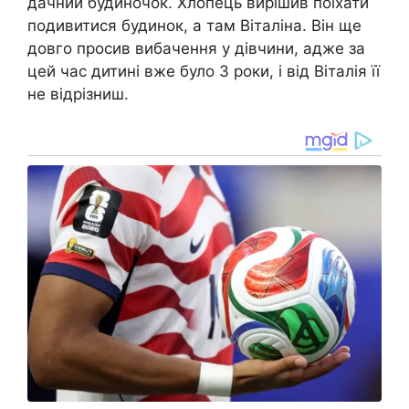
дачний будиночок. Хлопець вирішив поїхати
подивитися будинок, а там Віталіна. Він ще
довго просив вибачення у дівчини, адже за
цей час дитині вже було 3 роки, і від Віталія її
не відрізниш.