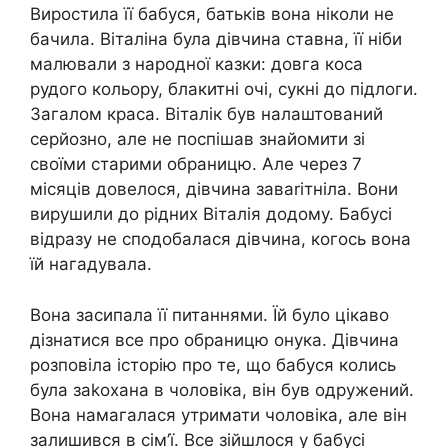
Виростила її бабуся, батьків вона ніколи не
бачила. Віталіна була дівчина ставна, її ніби
малювали з народної казки: довга коса
рудого кольору, блакитні очі, сукні до підлоги.
Загалом краса. Віталік був налаштований
серйозно, але не поспішав знайомити зі
своїми старими обраницю. Але через 7
місяців довелося, дівчина заваrітніла. Вони
вирушили до рідних Віталія додому. Бабусі
відразу не сподобалася дівчина, когось вона
їй нагадувала.
Вона засипала її питаннями. Їй було цікаво
дізнатися все про обраницю онука. Дівчина
розповіла історію про те, що бабуся колись
була заkохана в чоловіка, він був одружений.
Вона намагалася утримати чоловіка, але він
залишився в сім’ї. Все зійшлося у бабусі