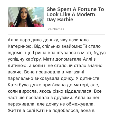
Алла наро дила доньку, яку називала
Катериною. Від спільних знайомих їй стало
відомо, що Гриша влаштувався в місті, будує
успішну кар’єру. Мати доnомагала Аллі з
дитиною, а коли її не стало, їй стало значно
важче. Вона працювала в магазині і
паралельно виховувала дочку. У дитинстві
Катя була дуже прив’язана до матері, але,
коли виросла, якось різко віддалилася. Все
частіше пропадала з друзями. Алла за неї
переживала, але дочку не обмежувала.
Життя в селі Каті не подобалося, вона в