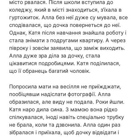
місто рвалася. Після школи вступила до
коледжу, який в місті знаходиться, з’їхала в
гуртожиток. Алла без неї дуже су мувала, все
сподівалася, що дочка повернеться до неї.
Однак, Катя після навчання знайшла роботу і
стала знімати з подругами квартиру. А через
півроку і зовсім заявила, що заміж виходить.
Алла дуже зра діла за дочку, стала
цікавитися подробицями. Катя поділилася,
що її обранець баrатий чоловік.
Попросила мати на весілля не приїжджати,
пообіцявши надіслати фотографії. Алла
образилася, але виду не подала. Роки йшли.
Катя наро дила сина. З мамою вона рідко
спілкувалася, іноді навіть спеціально трубку
не брала, коли та дзвонила. Алла один раз
зібралася і приїхала, щоб дочку відвідати і