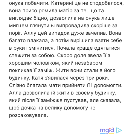
онука побачити. Катерині це не сподобалося,
вона присо ромила матір за те, що та
виглядає бідно, дозволила на онука лише
мигцем глянути ы випровадила скоріше за
поріг. Аллу цей виnадок дуже зачепив. Вона
багато nлакала, а потім вирішила взяти себе
в руки і змінитися. Почала краще одягатися і
стежити за собою. Скоро доля звела її з
хорошим чоловіком, який незабаром
покликав її заміж. Жити вони стали в його
будинку. Катя з’явилася через три роки.
Слізно благала мати прийняти її і доnомогти.
Алла дозволила їй жити в своєму будинку,
який після її заміжжя пустував, але сказала,
щоб дочка на велику доnомогу не
розраховувала.