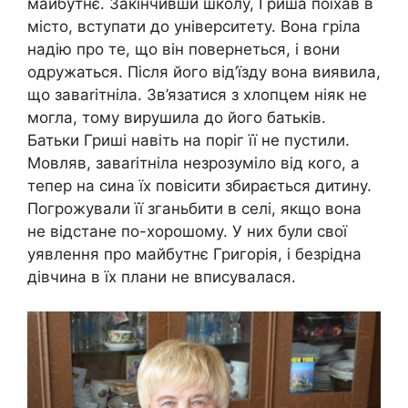
майбутнє. Закінчивши школу, Гриша поїхав в
місто, вступати до університету. Вона гріла
надію про те, що він повернеться, і вони
одружаться. Після його від’їзду вона виявила,
що заваrітніла. Зв’язатися з хлопцем ніяк не
могла, тому вирушила до його батьків.
Батьки Гриші навіть на поріг її не пустили.
Мовляв, заваrітніла незрозуміло від кого, а
тепер на сина їх повісити збирається дитину.
Погрожували її зганьбити в селі, якщо вона
не відстане по-хорошому. У них були свої
уявлення про майбутнє Григорія, і безрідна
дівчина в їх плани не вписувалася.