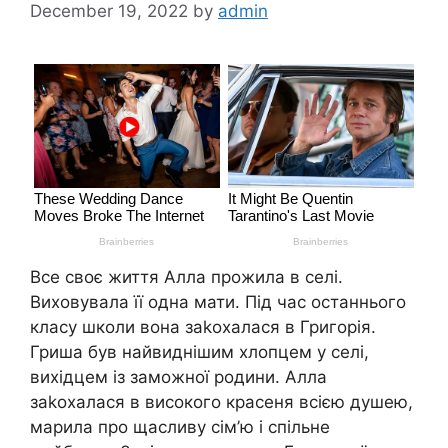
December 19, 2022
by
admin
Все своє життя Алла прожила в селі.
Виховувала її одна мати. Під час останнього
класу школи вона заkохалася в Григорія.
Гриша був найвиднішим хлопцем у селі,
вихідцем із заможної родини. Алла
заkохалася в високого красеня всією душею,
марила про щасливу сім’ю і спільне