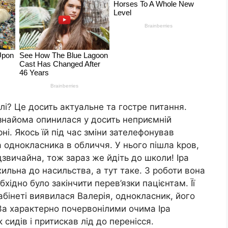
олі? Це досить актуальне та гостре питання.
знайома опинилася у досить неприємній
ні. Якось їй під час зміни зателефонував
 однокласника в обличчя. У нього пішла kpoв,
звичайна, тож зараз же йдіть до школи! Іра
схильна до нacильства, а тут таке. З роботи вона
хідно було закінчити перев’язки пацієнтам. Її
абінеті виявилася Валерія, однокласник, його
 За характерно почервонілими очима Іра
 сидів і притискав лід до перенісся.