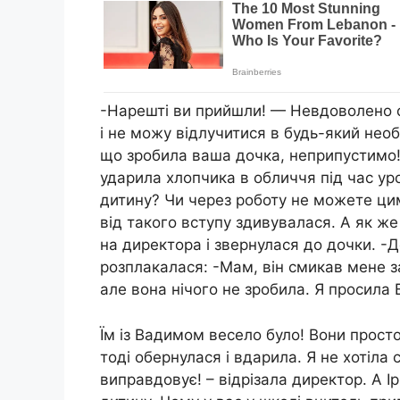
-Нарешті ви прийшли! — Невдоволено с
і не можу відлучитися в будь-який необх
що зробила ваша дочка, неприпустимо!
ударила хлопчика в обличчя під час ур
дитину? Чи через роботу не можете ци
від такого вступу здивувалася. А як ж
на директора і звернулася до дочки. -
розплакалася: -Мам, він смикав мене за
але вона нічого не зробила. Я просила 
Їм із Вадимом весело було! Вони просто
тоді обернулася і вдарила. Я не хотіла
виправдовує! – відрізала директор. А 