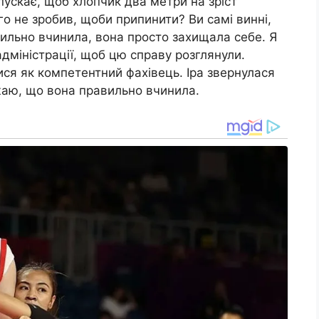
пускає, щоб хлопчик два метри на зріст
го не зробив, щоби припинити? Ви самі винні,
вильно вчинила, вона просто захищала себе. Я
адміністрації, щоб цю справу розглянули.
ися як компетентний фахівець. Іра звернулася
ажаю, що вона правильно вчинила.