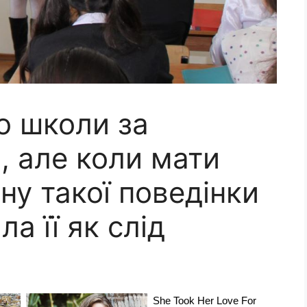
о школи за
, але коли мати
ну такої поведінки
а її як слід