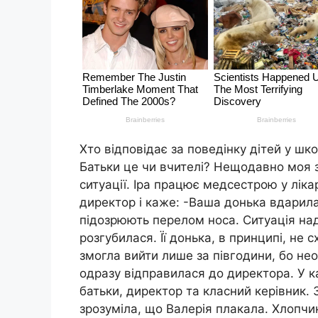
Хто відповідає за поведінку дітей у шк
Батьки це чи вчителі? Нещодавно моя 
ситуації. Іра працює медсестрою у лікар
директор і каже: -Ваша донька вдapила
підозрюють перелом носа. Ситуація над
розгубилася. Її донька, в принципі, не 
змогла вийти лише за півгодини, бо необ
одразу відправилася до директора. У к
батьки, директор та класний керівник.
зрозуміла, що Валерія плакала. Хлопчик