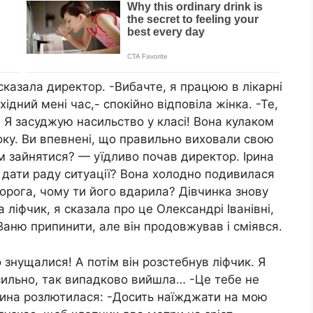
казала директор. -Вибачте, я працюю в лікарні
ідний мені час,- спокійно відповіла жінка. -Те,
 Я засуджую насильство у класі! Вона кулаком
оку. Ви впевнені, що правильно виховали свою
м зайнятися? — уїдливо почав директор. Ірина
е дати раду ситуації? Вона холодно подивилася
Дорога, чому ти його вдарила? Дівчинка знову
 ліфчик, я сказала про це Олександрі Іванівні,
Ваню припинити, але він продовжував і сміявся.
 знущалися! А потім він розстебнув ліфчик. Я
 сильно, так випадково вийшла… -Це тебе не
Ірина розлютилася: -Досить наїжджати на мою