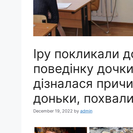
Іру покликали д
поведінку дочки
дізналася причи
доньки, похвалил
December 19, 2022
by
admin