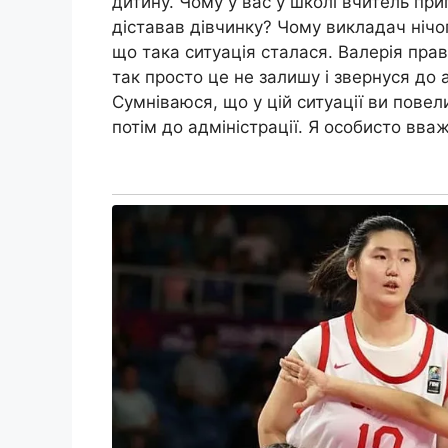
дитину. Чому у вас у школі вчитель при
діставав дівчинку? Чому викладач нічо
що така ситуація сталася. Валерія пра
так просто це не залишу і звернуся до 
Сумніваюся, що у цій ситуації ви повел
потім до адміністрації. Я особисто вв