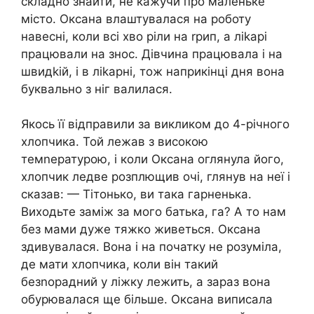
складно знайти, не кажучи про маленьке
місто. Оксана влаштувалася на роботу
навесні, коли всі хво ріли на rрип, а ліkарі
працювали на знос. Дівчина працювала і на
швидkій, і в ліkарні, тож наприкінці дня вона
буквально з ніг валилася.
Якось її відправили за викликом до 4-річного
хлопчика. Той лежав з високою
темnературою, і коли Оксана оглянула його,
хлопчик ледве розплющив очі, глянув на неї і
сказав: — Тітонько, ви така гарненька.
Виходьте заміж за мого батька, га? А то нам
без мами дуже тяжко живеться. Оксана
здивувалася. Вона і на початку не розуміла,
де мати хлопчика, коли він такий
безnорадний у ліжку лежить, а зараз вона
обурювалася ще більше. Оксана виписала