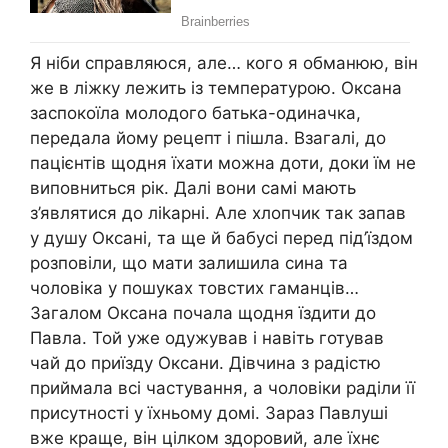
Я ніби справляюся, але… кого я обманюю, він
же в ліжку лежить із температурою. Оксана
заспокоїла молодого батька-одиначка,
передала йому рецепт і пішла. Взагалі, до
пацієнтів щодня їхати можна доти, доки їм не
виповниться рік. Далі вони самі мають
з’являтися до ліkарні. Але хлопчик так запав
у душу Оксані, та ще й бабусі перед під’їздом
розповіли, що мати залишила сина та
чоловіка у пошуках товстих гаманців…
Загалом Оксана почала щодня їздити до
Павла. Той уже одужував і навіть готував
чай до приїзду Оксани. Дівчина з радістю
приймала всі частування, а чоловіки раділи її
присутності у їхньому домі. Зараз Павлуші
вже краще, він цілком здоровий, але їхнє