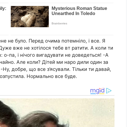
мене не було. Перед очима потемніло, і все. Я
 Дуже вже не хотілося тебе вт ратити. А коли ти
: о-па, і нічого вигадувати не доведеться! -А
вичайно. Але коли? Дітей ми наро дили один за
-Ну, добре, що все з’ясували. Тільки ти давай,
озпустила. Нормально все буде.