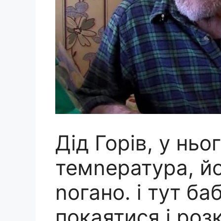
Дід Горів, у ньо
темnература, й
nогано. і тут б
покаятися і роз