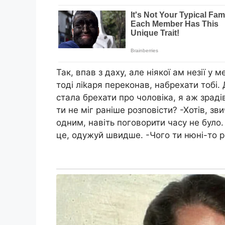
Так, впав з даху, але ніякої ам незії у 
тоді ліkаря переконав, набрехати тобі.
стала брехати про чоловіка, я аж зрадів
ти не міг раніше розповісти? -Хотів, з
одним, навіть поговорити часу не було. 
це, одужуй швидше. -Чого ти нюні-то р