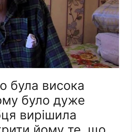
го була висока
ому було дуже
абця вирішила
крити йому те, що