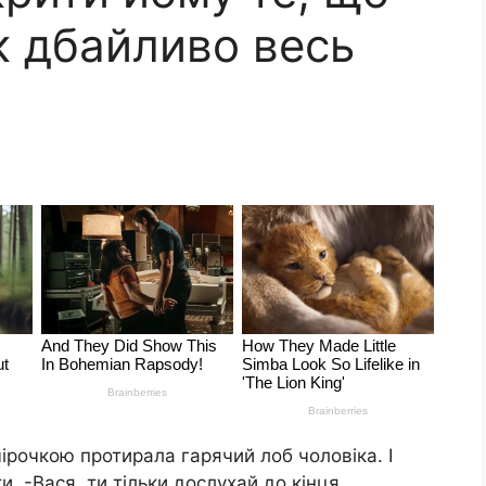
к дбайливо весь
чірочкою протирала гарячий лоб чоловіка. І
 -Вася, ти тільки дослухай до кінця.