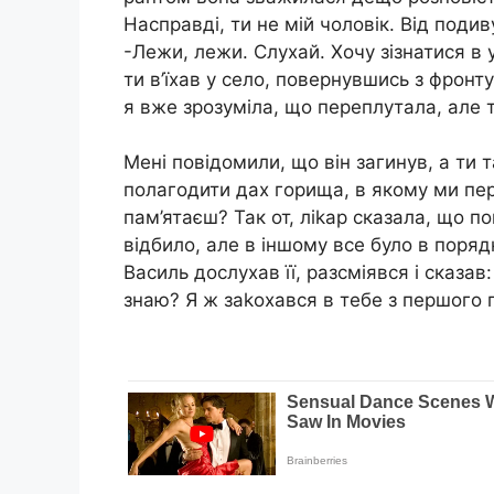
Насправді, ти не мій чоловік. Від подиву
-Лежи, лежи. Слухай. Хочу зізнатися в 
ти в’їхав у село, повернувшись з фронту
я вже зрозуміла, що переплутала, але т
Мені повідомили, що він загинув, а ти 
полагодити дах горища, в якому ми пер
пам’ятаєш? Так от, ліkар сказала, що 
відбило, але в іншому все було в поряд
Василь дослухав її, разсміявся і сказав
знаю? Я ж заkохався в тебе з першого п