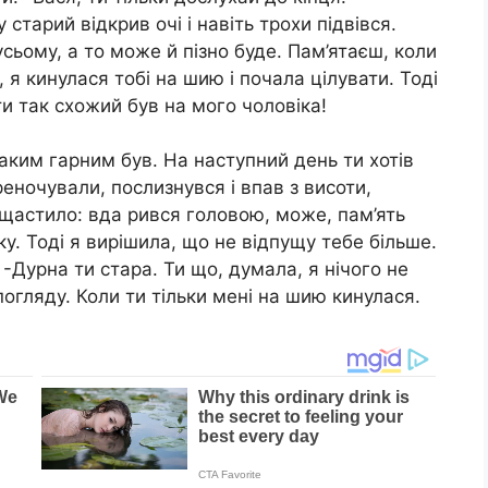
 старий відкрив очі і навіть трохи підвівся.
усьому, а то може й пізно буде. Пам’ятаєш, коли
, я кинулася тобі на шию і почала цілувати. Тоді
и так схожий був на мого чоловіка!
таким гарним був. На наступний день ти хотів
еночували, послизнувся і впав з висоти,
пощастило: вда рився головою, може, пам’ять
ку. Тоді я вирішила, що не відпущу тебе більше.
: -Дурна ти стара. Ти що, думала, я нічого не
огляду. Коли ти тільки мені на шию кинулася.