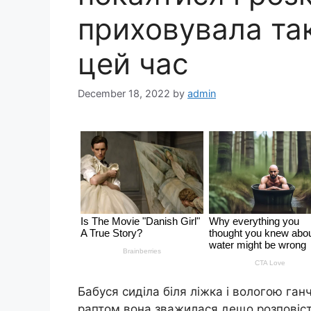
приховувала та
цей час
December 18, 2022
by
admin
Бабуся сиділа біля ліжка і вологою ган
раптом вона зважилася дещо розповісти.