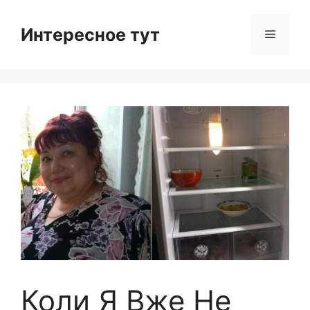
Skip
to
Интересное тут
Menu
content
Коли Я Вже Не