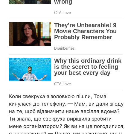
Коли свекруха з золовкою пішли, Тома
кинулася до телефону. — Мам, ви дали згоду
на те, щоб відзначити наше весілля вдома?
Ти знала, що свекруха вирішила зробити
мене організатором? Як ви на це погодилися,
я не зрозумію? — Дочко, ми розуміємо, що у