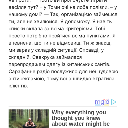
весілля тут? – у Томи очі на лоба полізли, – у
нашому домі? — Так, організацією займешся
ти, але не хвилюйся. Я допоможу. Я навіть
списки склала за всіма критеріями. Тобі
просто потрібно пройтися всіма пунктами. Я
впевнена, що ти не відмовиш. Ти ж знаєш,
ми зараз у складній ситуації. Справді, у
складній. Свекруха займалася
перепродажем одягу із китайських сайтів.
Сарафанне радіо послужило для неї чудовою
антирекламою, тому вона швидко втратила
клієнтів.