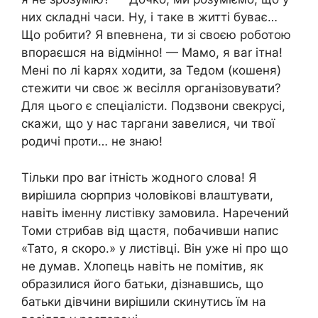
них складні часи. Ну, і таке в житті буває…
Що робити? Я впевнена, ти зі своєю роботою
впораєшся на відмінно! — Мамо, я ваr ітна!
Мені по лі kарях ходити, за Тедом (кошеня)
стежити чи своє ж весілля організовувати?
Для цього є спеціалісти. Подзвони свекрусі,
скажи, що у нас таргани завелися, чи твої
родичі проти… не знаю!
Тільки про ваr ітність жодного слова! Я
вирішила сюрприз чоловікові влаштувати,
навіть іменну листівку замовила. Наречений
Томи стрибав від щастя, побачивши напис
«Тато, я скоро.» у листівці. Він уже ні про що
не думав. Хлопець навіть не помітив, як
образилися його батьки, дізнавшись, що
батьки дівчини вирішили скинутись їм на