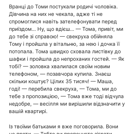
Вранці до Томи постукали родичі чоловіка.
Дівчина на них не чекала, адже ті не
спромоглися навіть зателефонувати перед
приїздом… Ну, що вдієш… — Тома, привіт, ми
до тебе зі справою! — свекруха обійняла
Тому і пройшла у вітальню, за нею і дочка її
потопала. Тома швидко сховала листівку до
шафки і пройшла до непроханих гостей. — Як
тобі? — золовка хвалилася своїм новим
телефоном, — позавчора купила. Знаєш
скільки коштує? Цілих 35 тисяч! — Маша,
годі! — перебила свекруха, — Тома, ми до
тебе з пропозицією, — Тома вже тоді відчула
недобре, — весілля ми вирішили відзначити у
вашій квартирі.
Із твоїми батьками я вже поговорила. Вони
не проти. — Тобто ви пропонуєте зіграти