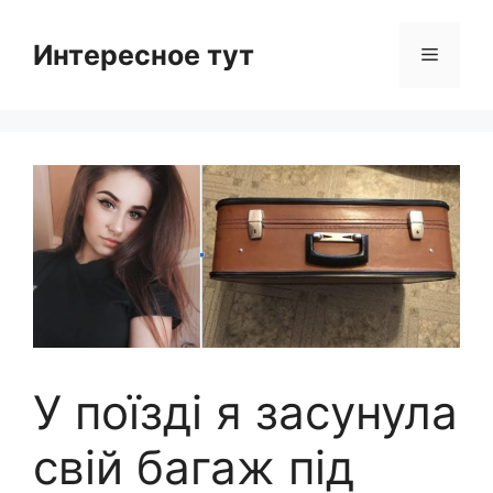
Skip
to
Интересное тут
Menu
content
У поїзді я засунула
свій багаж під