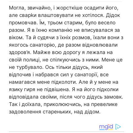
Могла, звичайно, і жорсткіше осадити його,
але сварkи влаштовувати не хотілося. Дідок
промовчав. Їм, трьом старим, було весело
разом. Я в їхню компанію не вписувалася за
віком. Та й судячи з їхніх розмов, їхали вони з
якогось санаторію, де разом відновлювали
здоров’я. Майже всю дорогу я лежала на
своїй полиці, не спілкуючись з ними. Мене це
не турбувало. Ось тільки дідусь, який
відпочив і набрався сил у санаторії, все
намагався мене підколоти. Але й у мене на
язику гиря не підвішена. Я на його підколки
відповідала своїми, після чого дідусь замовк.
Так і доїхала, приколюючись, на превелике
задоволення стареньких, над дідом.