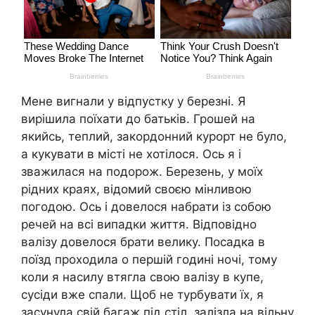
Мене вигнали у відпустку у березні. Я
вирішила поїхати до батьків. Грошей на
якийсь, теплий, закордонний курорт не було,
а кукувати в місті не хотілося. Ось я і
зважилася на подорож. Березень, у моїх
рідних краях, відомий своєю мінливою
погодою. Ось і довелося набрати із собою
речей на всі випадки життя. Відповідно
валізу довелося брати велику. Посадка в
поїзд проходила о першій годині ночі, тому
коли я насилу втягла свою валізу в купе,
сусіди вже спали. Щоб не турбувати їх, я
засунула свій багаж під стіл, залізла на вільну