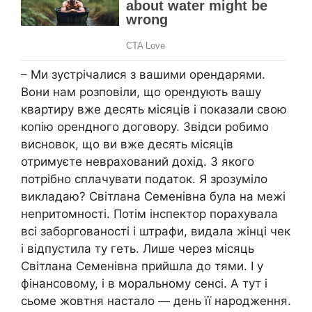
– Ми зустрічалися з вашими орендарями.
Вони нам розповіли, що орендують вашу
квартиру вже десять місяців і показали свою
копію орендного договору. Звідси робимо
висновок, що ви вже десять місяців
отримуєте неврахований дохід. З якого
потрібно сплачувати податок. Я зрозуміло
викладаю? Світлана Семенівна була на межі
неnритомності. Потім інспектор порахувала
всі заборгованості і штрафи, видала жінці чек
і відпустила ту геть. Лише через місяць
Світлана Семенівна прийшла до тями. І у
фінансовому, і в моральному сенсі. А тут і
сьоме жовтня настало — день її народження.