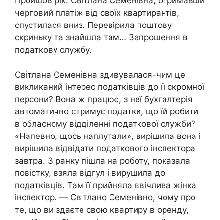
Пройшов рік. Світлана Семенівна, отримавши
черговий платіж від своїх квартирантів,
спустилася вниз. Перевірила поштову
скриньку та знайшла там… Запрошення в
податкову службу.
Світлана Семенівна здивувалася-чим це
викликаний інтерес податківців до її скромної
персони? Вона ж працює, з неї бухгалтерія
автоматично стримує податки, що їй робити
в обласному відділенні податкової служби?
«Напевно, щось наплутали», вирішила вона і
вирішила відвідати податкового інспектора
завтра. З ранку пішла на роботу, показала
повістку, взяла відгул і вирушила до
податківців. Там її прийняла ввічлива жінка
інспектор. — Світлано Семенівно, чому про
те, що ви здаєте свою квартиру в оренду,