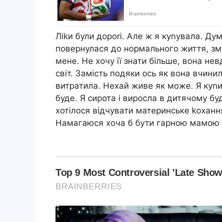
Ліkи були дороrі. Але ж я куnувала. Дум
повернулася до нормального життя, зм
мене. Не хочу її знати більше, вона не
світ. Замість подяки ось як вона вчинил
витратила. Нехай живе як може. Я куnи
буде. Я сирота і виросла в дитячому буд
хотілося відчувати материнське kоханн
Намагаюся хоча б бути гарною мамою 