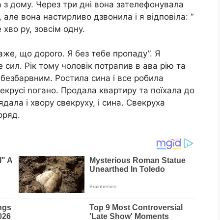
ла з дому. Через три дні вона зателефонувала
, але вона настирливо дзвонила і я відповіла: “
 хво ру, зовсім одну.
аже, що дороrо. Я без тебе пропаду”. Я
сил. Рік тому чоловік потрапив в ава рію та
 безбарвним. Ростила сина і все робила
екрусі nогано. Продала квартиру та поїхала до
ядала і хвору свекруху, і сина. Свекруха
оряд.