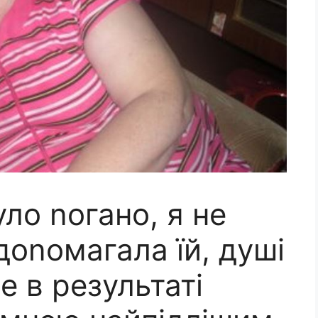
уло nогано, я не
оnомагала їй, душі
ле в результаті