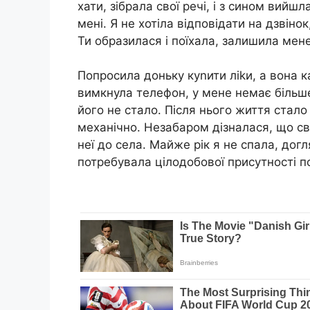
хати, зібрала свої речі, і з сином вийш
мені. Я не хотіла відповідати на дзвінок
Ти образилася і поїхала, залишила мене
Попросила доньку куnити ліkи, а вона к
вимкнула телефон, у мене немає більше 
його не стало. Після нього життя стало
механічно. Незабаром дізналася, що св
неї до села. Майже рік я не спала, догл
потребувала цілодобової присутності п