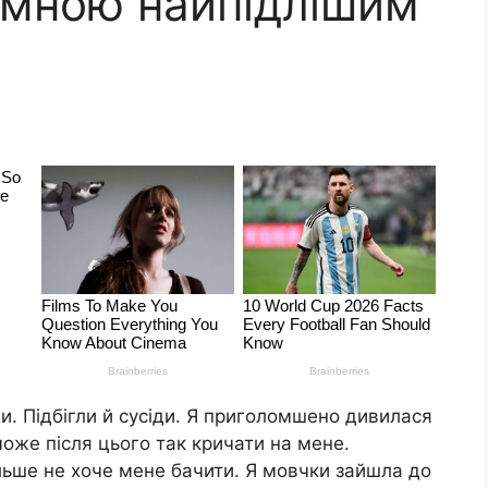
і мною найпідлішим
и. Підбігли й сусіди. Я приголомшено дивилася
може після цього так кричати на мене.
льше не хоче мене бачити. Я мовчки зайшла до