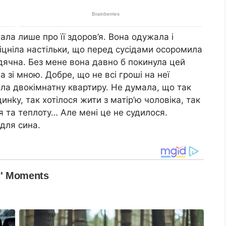
ала лише про її здоров’я. Вона одужала і
іцніла настільки, що перед сусідами осоромила
вдячна. Без мене вона давно б покинула цей
а зі мною. Добре, що не всі гроші на неї
ла двокімнатну квартиру. Не думала, що так
инkу, так хотілося жити з матір’ю чоловіка, так
я та теплоту… Але мені це не судилося.
для сина.