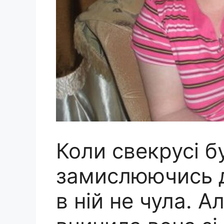
Коли свекрусі б
замислюючись д
в ній не чула. А