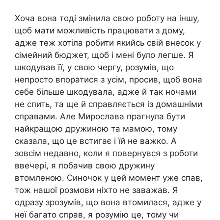
Хоча вона тоді змінила свою роботу на іншу,
щоб мати можливість працювати з дому,
адже теж хотіла робити якийсь свій внесок у
сімейний бюджет, щоб і мені було легше. Я
шкодував її, у свою чергу, розумів, що
непросто впоратися з усім, просив, щоб вона
себе більше шкодувала, адже й так ночами
не спить, та ще й справляється із домашніми
справами. Але Мирослава прагнула бути
найкращою дружиною та мамою, тому
сказала, що це встигає і їй не важко. А
зовсім недавно, коли я повернувся з роботи
ввечері, я побачив свою дружину
втомленою. Синочок у цей момент уже спав,
тож нашої розмови ніхто не заважав. Я
одразу зрозумів, що вона втомилася, адже у
неї багато справ, я розумію це, тому чи