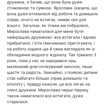
дружина, я бачив, що вона була дуже
стомленою та сумною. Ярослава сказала, що
вона дуже втомилася від роботи та домашніх
справ, нічого не встигає, немає сил для
всього. Загалом, як тільки ми побралися,
Мирослава намагалася для мене бути
найкращою дружиною: все встигала і вдома
прибратися, і їсти смачненько приготувати, і
на роботу ходила ще й сама виглядала як із
обкладинки модного журналу. Так тривало 3
роки, поки у нас не народився наш
маленький довгоочікуваний синочок, наше
щастя та радість. Звичайно, з появою дитини
стає набагато більше справ домашніх та
клопоту і, правду кажучи, це все лягає на
плечі дружини. Мирослава перші півроку
також намагалася все встигати, дуже
старалася.