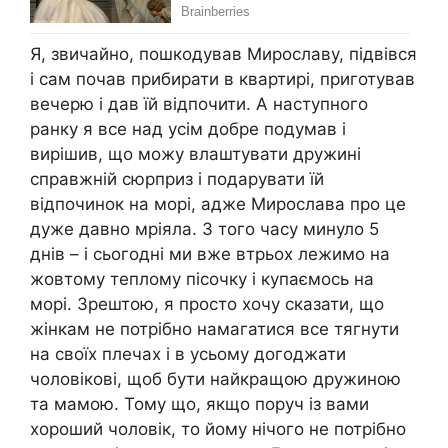
Я, звичайно, пошкодував Мирославу, підвівся
і сам почав прибирати в квартирі, приготував
вечерю і дав їй відпочити. А наступного
ранку я все над усім добре подумав і
вирішив, що можу влаштувати дружині
справжній сюрприз і подарувати їй
відпочинок на морі, адже Мирослава про це
дуже давно мріяла. З того часу минуло 5
днів – і сьогодні ми вже втрьох лежимо на
жовтому теплому пісочку і купаємось на
морі. Зрештою, я просто хочу сказати, що
жінкам не потрібно намагатися все тягнути
на своїх плечах і в усьому догоджати
чоловікові, щоб бути найкращою дружиною
та мамою. Тому що, якщо поруч із вами
хороший чоловік, то йому нічого не потрібно