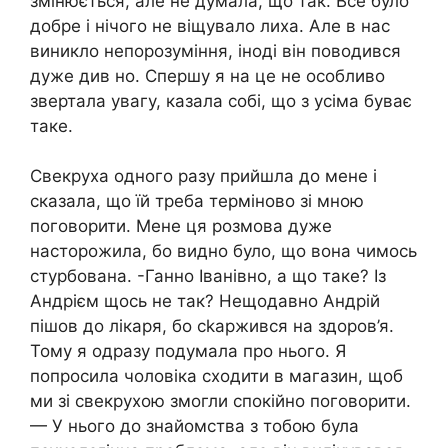
змінюється, але не думала, що так. Все було
добре і нічого не віщувало лиха. Але в нас
виникло непорозуміння, іноді він поводився
дуже див но. Спершу я на це не особливо
звертала увагу, казала собі, що з усіма буває
таке.
Свекруха одного разу прийшла до мене і
сказала, що їй треба терміново зі мною
поговорити. Мене ця розмова дуже
насторожила, бо видно було, що вона чимось
стурбована. -Ганно Іванівно, а що таке? Із
Андрієм щось не так? Нещодавно Андрій
пішов до лікаря, бо сkаржився на здоров’я.
Тому я одразу подумала про нього. Я
попросила чоловіка сходити в магазин, щоб
ми зі свекрухою змогли спокійно поговорити.
— У нього до знайомства з тобою була