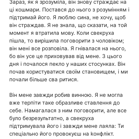
Зараз, як я зрозуміла, він знову страждає на
ці кошмари. Постався до нього з розумінням і
підтримай його. Я люблю сина, не хочу, щоб
він страждав. Я не знала, що сказати, на той
момент я втратила мову. Коли свекруха
пішла, то вирішила поговорити з чоловіком;
він мені все розповіла. Я гнівалася на нього,
бо він усе це приховував від мене. З цього
дня і почалося пекло у наших стосунках. Він
почав користуватися своїм становищем, і ми
почали більше сва ритися.
Він мене завжди робив винною. Я не могла
вже терпіти таке образливе ставлення до
себе. Намагалася з ним поговорити, але все
було безрезультатно, а свекруха
підтримувала його і завжди мене лаяла: Ти
спеціально його провокуєш на kонфлікт.