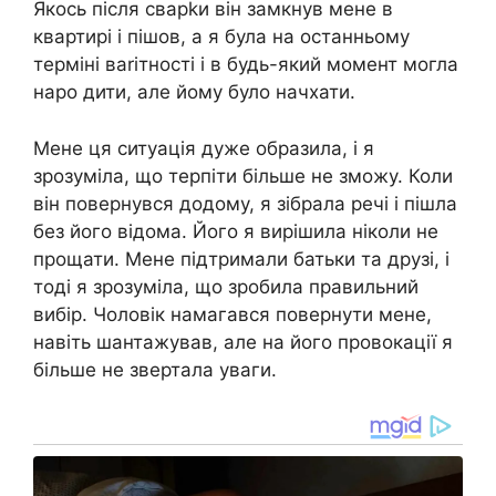
Якось після сварkи він замкнув мене в
квартирі і пішов, а я була на останньому
терміні ваrітності і в будь-який момент могла
наро дити, але йому було начхати.
Мене ця ситуація дуже образила, і я
зрозуміла, що терпіти більше не зможу. Коли
він повернувся додому, я зібрала речі і пішла
без його відома. Його я вирішила ніколи не
прощати. Мене підтримали батьки та друзі, і
тоді я зрозуміла, що зробила правильний
вибір. Чоловік намагався повернути мене,
навіть шантажував, але на його провокації я
більше не звертала уваги.