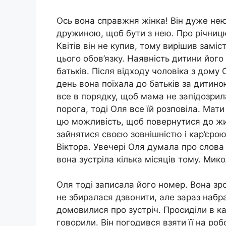
Ось вона справжня жінка! Він дуже нею
дружиною, щоб бути з нею. Про річницю
Квітів він не купив, тому вирішив замі
цього обов’язку. Наявність дитини його
батьків. Після відходу чоловіка з дому
день вона поїхала до батьків за дитин
все в порядку, щоб мама не запідозрил
порога, тоді Оля все їй розповіла. Мат
цю можливість, щоб повернутися до жит
зайнятися своєю зовнішністю і кар’єрою
Віктора. Увечері Оля думала про слова 
вона зустріла кілька місяців тому. Мико
Оля тоді записала його номер. Вона зр
не збиралася дзвонити, але зараз набра
домовилися про зустріч. Просиділи в к
говорили. Він погодився взяти її на ро