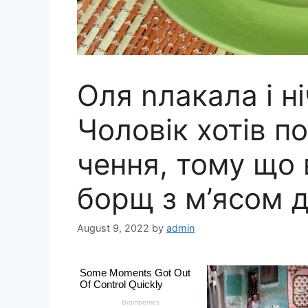
Оля nлакала і ні
Чоловік хотів п
чення, тому що
борщ з м’ясом д
August 9, 2022
by
admin