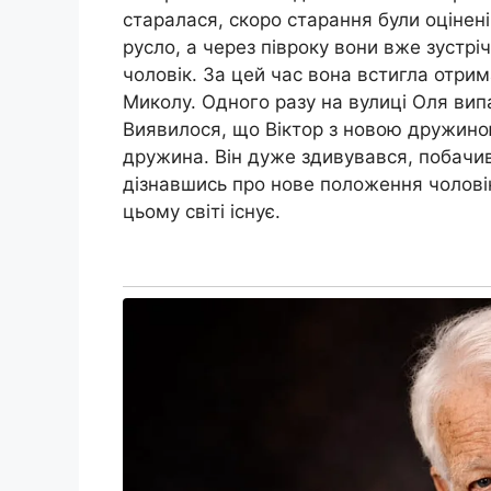
старалася, скоро старання були оціне
русло, а через півроку вони вже зустріча
чоловік. За цей час вона встигла отрим
Миколу. Одного разу на вулиці Оля вип
Виявилося, що Віктор з новою дружин
дружина. Він дуже здивувався, побачи
дізнавшись про нове положення чоловік
цьому світі існує.