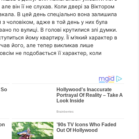
ле він її не слухав. Коли двері за Віктором
лакала. В цей день спеціально вона залишила
 з чоловіком, адже в той день у них була
ано по вулиці. В голові крутилися злі думки.
тупиться йому квартиру. Її м’який характер в
учав його, але тепер викликав лише
овсім не подобається її характер, коли