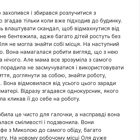
 захопився і збирався розлучитися з
 згадав тільки коли вже підходив до будинку.
сть влаштувати скандал, щоб відмахнутися від
 не бентежила, адже багато дітей ростуть без
 Оля не могла знайти собі місця. На наступний
ою. Вона намагалася робити вигляд, що з нею
а нічого. Але мама все зрозуміла з самого
и порадила не засмучуватися і використовувати
тя, доглянути за собою, знайти роботу,
. Вона відмовилася від усього цього заради
матері. Відразу згадався однокурсник, якого
ла кликав її до себе на роботу.
обила це чисто для галочки, а насправді вона
лася сміливості і подзвонила. Вони
афе з Миколою до самого обіду, багато
боту. На новому робочому місці Оля дуже