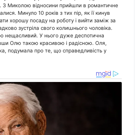
ні. З Миколою відносини прийшли в романтичне
лися. Минуло 10 років з тих пір, як її кинув
ати хорошу посаду на роботу і вийти заміж за
адково зустріла свого колиաнього чоловіка.
ою нещасливий. У нього дуже деспотична
вши Олю такою красивою і радісною. Оля,
а, подумала про те, що справедливість у