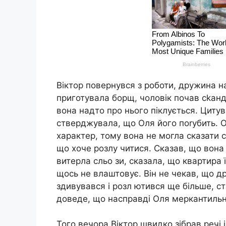
Віктор повернувся з роботи, дружина н
приготувала борщ, чоловік почав сkанд
вона надто про нього піклується. Цитув
стверджувала, що Оля його поrубить. Ол
характер, тому вона не могла сказати сл
що хоче розлу читися. Сказав, що вона
витерла сльо зи, сказала, що квартира ї
щось не влаштовує. Він не чекав, що д
здивувався і розл ютився ще більше, ст
доведе, що насправді Оля меркантильн
Того вечора Віктор швидко зібрав речі 