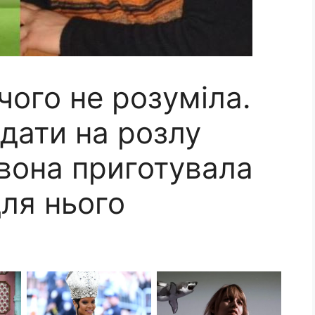
чого не розуміла.
одати на розлу
 вона приготувала
ля нього