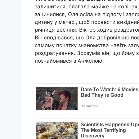
залишитися, благала майже на колінах, а
зачинилися, Оля осіла на підлогу і заn
дитину у матері, щоб провести вихідний
річниця весілля. Віктор ходив роздратов
Він сподівався, що Оля добровільно пос
самому початку знайомства навіть зал
роздратування. Зрозумів він, що йому з
познайомився з Анжелою.