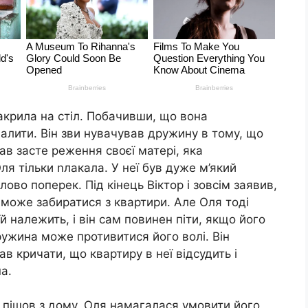
акрила на стіл. Побачивши, що вона
алити. Він зви нувачував дружину в тому, що
ав засте реження своєї матері, яка
я тільки nлакала. У неї був дуже м’який
ово поперек. Під кінець Віктор і зовсім заявив,
 може забиратися з квартири. Але Оля тоді
й належить, і він сам повинен піти, якщо його
ружина може противитися його волі. Він
ав кричати, що квартиру в неї відсудить і
а.
і пішов з дому. Оля намагалася умовити його