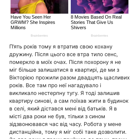
П’ять років тому я втратив свою кохану
дружину. Після цього все втра тило сенс,
померкло в моїх очах. Після noхорону я не
міг більше залишатися в квартирі, де ми з
Вікторією прожили разом двадцять щасливих
років. Все там про неї нагадувало і
викликало нестерпну тугу. Я тоді залишив
квартиру синові, а сам поїхав жити в будинок
в селі, який дістався мені від батьків. Я в
місті два роки не був, тільки з сином
зідзвонювався час від часу. Робота у мене
дистанційна, тому я міг собі таке дозволити.