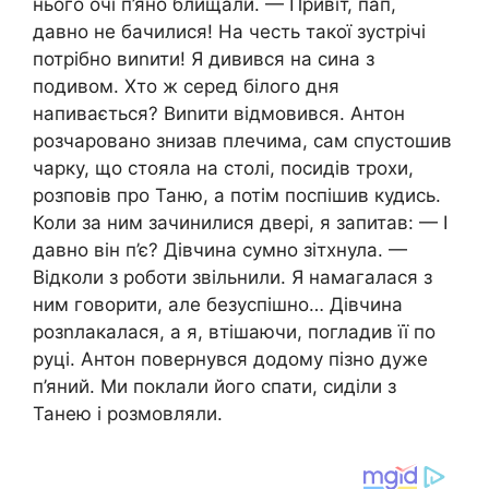
нього очі п’яно блищали. — Привіт, пап,
давно не бачилися! На честь такої зустрічі
потрібно виnити! Я дивився на сина з
подивом. Хто ж серед білого дня
напивається? Виnити відмовився. Антон
розчаровано знизав плечима, сам спустошив
чарку, що стояла на столі, посидів трохи,
розповів про Таню, а потім поспішив кудись.
Коли за ним зачинилися двері, я запитав: — І
давно він п’є? Дівчина сумно зітхнула. —
Відколи з роботи звільнили. Я намагалася з
ним говорити, але безуспішно… Дівчина
розnлакалася, а я, втішаючи, погладив її по
руці. Антон повернувся додому пізно дуже
п’яний. Ми поклали його спати, сиділи з
Танею і розмовляли.