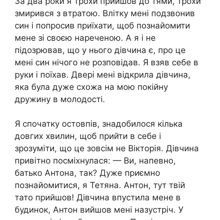
За два роки я трохи прийшов до тями, трохи
змирився з втратою. Влітку мені подзвонив
син і попросив приїхати, щоб познайомити
мене зі своєю нареченою. А я і не
підозрював, що у нього дівчина є, про це
мені син нічого не розповідав. Я взяв себе в
руки і поїхав. Двері мені відкрила дівчина,
яка була дуже схожа на мою покійну
дружину в молодості.
Я спочатку остовпів, знадобилося кілька
довгих хвилин, щоб прийти в себе і
зрозуміти, що це зовсім не Вікторія. Дівчина
привітно посміхнулася: — Ви, напевно,
батько Антона, так? Дуже приємно
познайомитися, я Тетяна. Антон, тут твій
тато прийшов! Дівчина впустила мене в
будинок, Антон вийшов мені назустріч. У