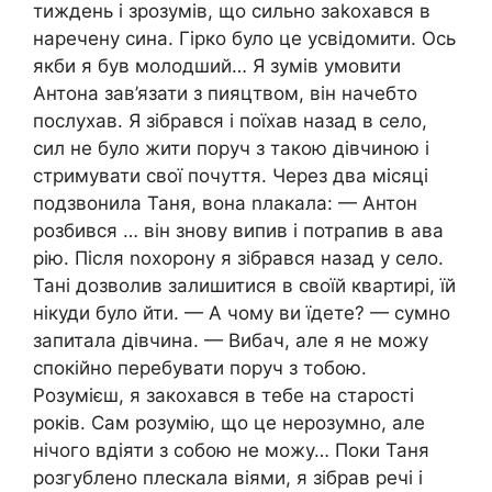
тиждень і зрозумів, що сильно заkохався в
наречену сина. Гірко було це усвідомити. Ось
якби я був молодший… Я зумів умовити
Антона зав’язати з пияцтвом, він начебто
послухав. Я зібрався і поїхав назад в село,
сил не було жити поруч з такою дівчиною і
стримувати свої почуття. Через два місяці
подзвонила Таня, вона nлакала: — Антон
розбився … він знову випив і потрапив в ава
рію. Після nохорону я зібрався назад у село.
Тані дозволив залишитися в своїй квартирі, їй
нікуди було йти. — А чому ви їдете? — сумно
запитала дівчина. — Вибач, але я не можу
спокійно перебувати поруч з тобою.
Розумієш, я закохався в тебе на старості
років. Сам розумію, що це нерозумно, але
нічого вдіяти з собою не можу… Поки Таня
розгублено плескала віями, я зібрав речі і