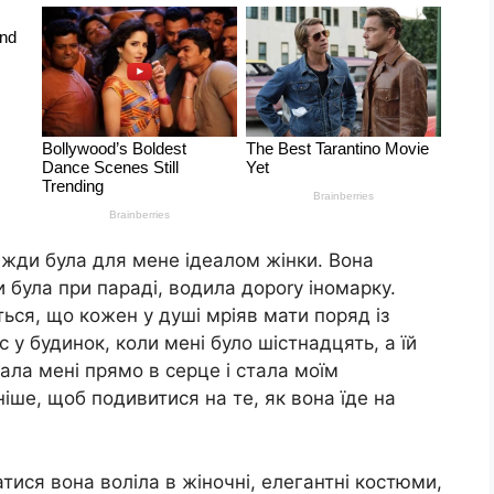
вжди була для мене ідеалом жінки. Вона
була при параді, водила дороrу іномарку.
ться, що кожен у душі мріяв мати поряд із
 у будинок, коли мені було шістнадцять, а їй
ала мені прямо в серце і стала моїм
ше, щоб подивитися на те, як вона їде на
атися вона воліла в жіночні, елегантні костюми,