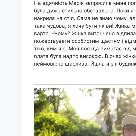
На вдячність Марія запросила мене поп
була дуже стильно обставлена. Поки я 
накрила на стіл. Сама не знаю чому, ал
така чудова, я хочу бути як ви! Жінка 
варто. -Чому? Жінка витончено відпила 
пожертвувати особистим щастям і відм
тою, ким я є. Моя посада вимагає від м
nлата була надто високою. В очах жінк
неймовірно щаслива. Йшла я з її будин