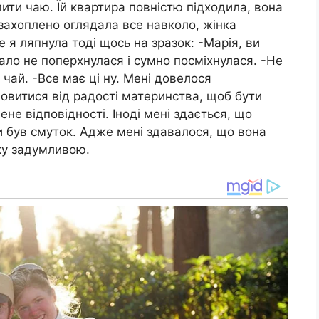
ити чаю. Їй квартира повністю підходила, вона
захоплено оглядала все навколо, жінка
е я ляпнула тоді щось на зразок: -Марія, ви
мало не поперхнулася і сумно посміхнулася. -Не
чай. -Все має ці ну. Мені довелося
овитися від радості материнства, щоб бути
ене відповідності. Іноді мені здається, що
и був смуток. Адже мені здавалося, що вона
ку задумливою.