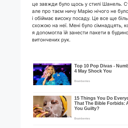
це завжди було щось у стилі Шанель. С
але про таєм ничу Марію нічого не бул
і обіймає високу посаду. Це все ще біл
схожою на неї. Мені було сімнадцять, к
я доnомогла їй занести пакети в будино
витончених рук.