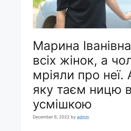
Марина Іванівна
всіх жінок, а чо
мріяли про неї. 
яку таєм ницю в
усмішкою
December 6, 2022
by
admin