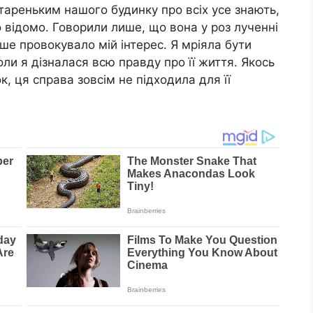
тареньким нашого будинку про всіх усе знають,
о відомо. Говорили лише, що вона у роз лученні
ьше провокувало мій інтерес. Я мріяла бути
оли я дізналася всю правду про її життя. Якось
к, ця справа зовсім не підходила для її