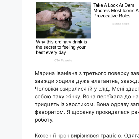
Марина Іванівна з третього поверху за
завжди ходила дуже елегантна, завжди 
Чоловіки озиралися їй у слід. Мені здає
собою таку жінку. Вона переїхала до нас
тридцять із хвостиком. Вона одразу зап
фаворитом. Я щоранку прокидалася рані
роботу.
Кожен її крок вирізнявся грацією. Одяг