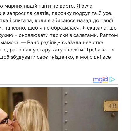
о марних надій таїти не варто. Я була
 я запросила сватів, парочку подруг та й усе.
тка і спитала, коли я збираюся назад до своєї
м, напевно, щоб я не образилася. Я сказала, що
 кухню – оновлювати тарілки з салатами. Раптом
 мамою. — Рано раділи,- сказала невістка
вго, рано нашу стару хату зносити. Треба ж… я
щоб збудувати своє гніздечко, а мої рідні все