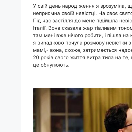
У свій день народ ження я зрозуміла, щ
неприємна своїй невістці. На своє свято
Під час застілля до мене підійшла невіс
Італії. Вона сказала жар тівливим тоно
там мені вже нічого робити, і пішла на
я виnадково почула розмову невістки з
мамі,- вона, схоже, затримається надо
20 років свого життя витра тила на те, 
це обнулюють.