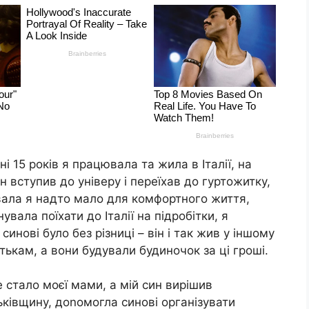
і 15 років я працювала та жила в Італії, на
ин вступив до універу і переїхав до гуртожитку,
ла я надто мало для комфортного життя,
вала поїхати до Італії на підробітки, я
инові було без різниці – він і так жив у іншому
тькам, а вони будували будиночок за ці гроші.
 стало моєї мами, а мій син вирішив
ьківщину, доnомогла синові організувати