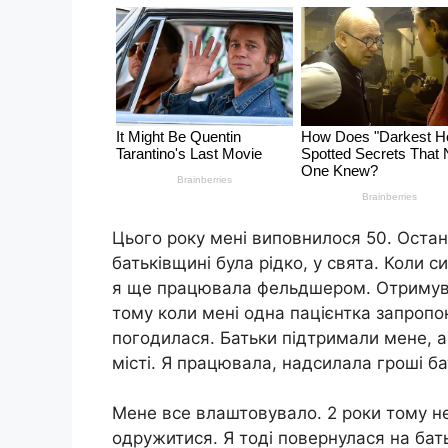
Цього року мені виповнилося 50. Останн
батьківщині була рідко, у свята. Коли с
я ще працювала фельдшером. Отримува
тому коли мені одна пацієнтка запропону
погодилася. Батьки підтримали мене, а с
місті. Я працювала, надсилала гроші ба
Мене все влаштовувало. 2 роки тому не
одружитися. Я тоді повернулася на бат