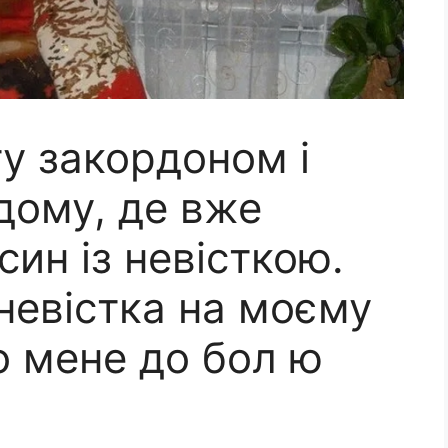
у закордоном і
дому, де вже
ин із невісткою.
невістка на моєму
о мене до бол ю