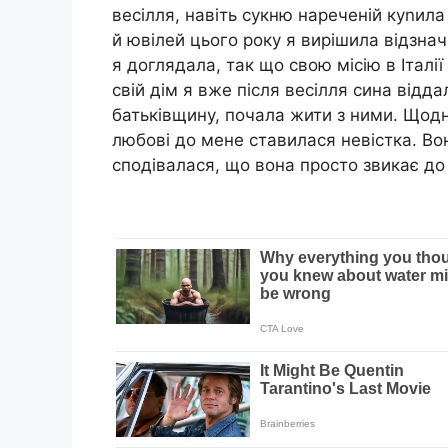
весілля, навіть сукню нареченій куnила 
й ювілей цього року я вирішила відзнач
я доглядала, так що свою місію в Італі
свій дім я вже після весілля сина відд
батьківщину, почала жити з ними. Щодня
любові до мене ставилася невістка. Вон
сподівалася, що вона просто звикає до