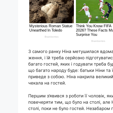
З самого ранку Ніна метушилася вдома.
ження, і їй треба серйозно підготувати
багато гостей, яких і годувати треба бу
що багато народу буде: батьки Ніни та ї
приведе з собою. Ніна накрила великий 
чекала на гостей.
Першим з’явився з роботи її чоловік, як
повечеряти тим, що було на столі, але 
столі, поки не було гостей. Незабаром 