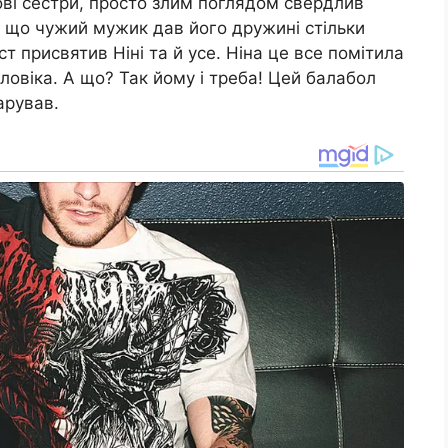
ові сестри, просто злим поглядом свердлив
, що чужий мужик дав його дружині стільки
ст присвятив Ніні та й усе. Ніна це все помітила
ловіка. А що? Так йому і треба! Цей балабол
арував.