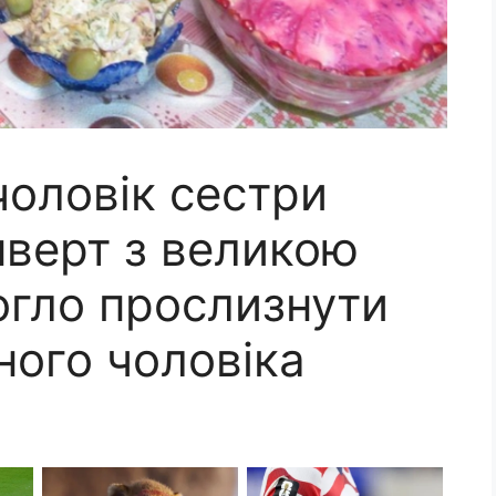
чоловік сестри
нверт з великою
огло прослизнути
яного чоловіка