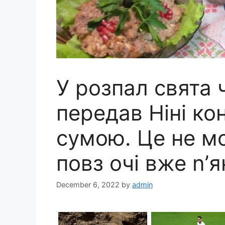
У розпал свята 
передав Ніні ко
сумою. Це не м
повз очі вже n’
December 6, 2022
by
admin