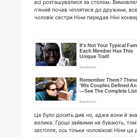
всі розташувалися за столом. Вимовлял
n’яний почав чіплятися до дружини, все
чоловік сестри Ніни передав Ніні конв
Це було досить див но, адже вони й зна
велика. Гроші зайвими не бувають, то
застілля, ось тільки чоловікові Ніни це