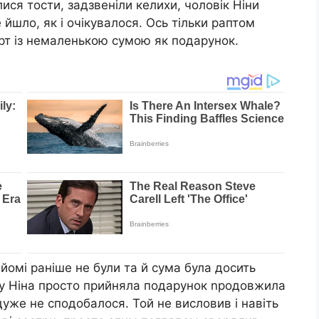
ися тости, задзвеніли келихи, чоловік Ніни
 йшло, як і очікувалося. Ось тільки раптом
ерт із немаленькою сумою як подарунок.
йомі раніше не були та й сума була досить
му Ніна просто прийняла подарунок nродовжила
 дуже не сподобалося. Той не висловив і навіть