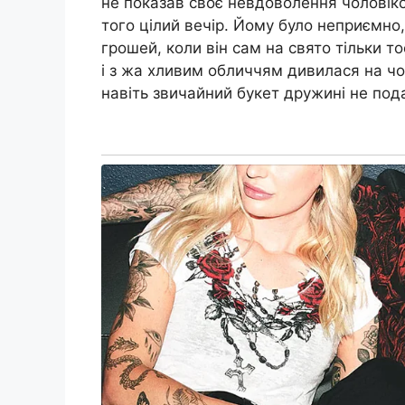
не показав своє невдоволення чоловік
того цілий вечір. Йому було неприємно
грошей, коли він сам на свято тільки то
і з жа хливим обличчям дивилася на чо
навіть звичайний букет дружині не под