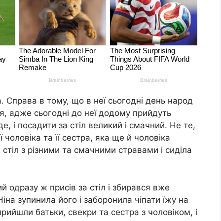
 Справа в тому, що в неї сьогодні день народ
ся, адже сьогодні до неї додому прийдуть
де, і посадити за стіл великий і смачний. Не те,
ї чоловіка та її сестра, яка ще й чоловіка
стіл з різними та смачними стравами і сиділа
ий одразу ж присів за стіл і збирався вже
Ніна зупинила його і заборонила чіпати їжу на
прийшли батьки, свекри та сестра з чоловіком, і