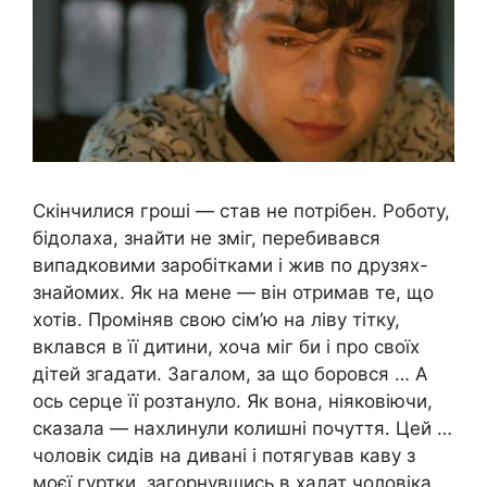
Скінчилися гроші — став не потрібен. Роботу,
бідолаха, знайти не зміг, перебивався
випадковими заробітками і жив по друзях-
знайомих. Як на мене — він отримав те, що
хотів. Проміняв свою сім’ю на ліву тітку,
вклався в її дитини, хоча міг би і про своїх
дітей згадати. Загалом, за що боровся … А
ось серце її розтануло. Як вона, ніяковіючи,
сказала — нахлинули колишні почуття. Цей …
чоловік сидів на дивані і потягував каву з
моєї гуртки, загорнувшись в халат чоловіка.