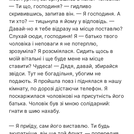
— Ти що, господиня? — гидливо
скривившись, запитав він. — Я господиня. А
ти хто? — тицьнула я йому у відповідь. —
Давай-но я тебе відразу на місце поставлю?
Слухай сюди, господиня! Я — батько твого
чоловіка і неповаги я не потерплю,
зрозуміла? Я розсміялася. Сидить щось в
моїй вітальні і ще буде мене на місце
ставити? Чудеса! — Дядя, давай, збирайся
звідси. Тут не богадільня, убогим не
подають. Я пройшла повз і піднялася в нашу
кімнату, по дорозі дістаючи телефон. Я
поскаржилася чоловікові на присутність його
батька. Чоловік був зі мною солідарний:
гнати в шию нахабу.
— Я приїду, сам його виставлю. Ти будь
акуратніше, він ще той фрукт. — попередив