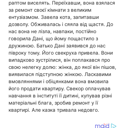
раптом виселять. Переїхавши, вона взялася
за ремонт своєї кімнати з великим
ентузіазмом. Завела кота, запитавши
дозволу. Обживалась і сяяла від щастя. До
нас вона не лізла, навпаки, постійно
говорила Дані, що йому пощастило з
дружиною. Батько Дані заявився до нас
півроку тому. Його свекруха привела. Вони
випадково зустрілися, він поплакався про
свою нелегку долю: жінка, до якої він пішов,
виявилася підступною жінкою. Ласкавими
вмовляннями і обіцянками вона вмовила
його продати квартиру. Свекор оплачував
навчання в інституті її дитині, купував різні
матеріальні блага, зробив ремонт у її
квартирі. Але казка тривала недовго.