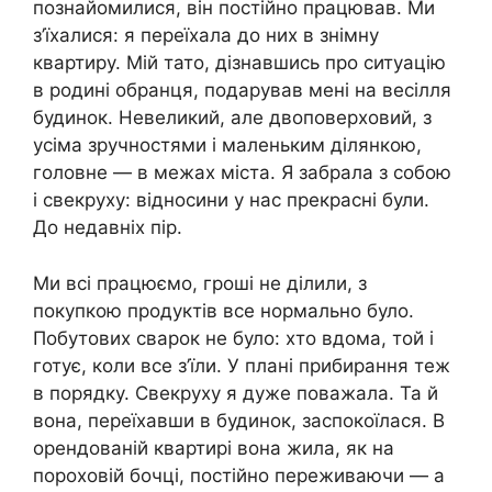
познайомилися, він постійно працював. Ми
з’їхалися: я переїхала до них в знімну
квартиру. Мій тато, дізнавшись про ситуацію
в родині обранця, подарував мені на весілля
будинок. Невеликий, але двоповерховий, з
усіма зручностями і маленьким ділянкою,
головне — в межах міста. Я забрала з собою
і свекруху: відносини у нас прекрасні були.
До недавніх пір.
Ми всі працюємо, гроші не ділили, з
покупкою продуктів все нормально було.
Побутових сварок не було: хто вдома, той і
готує, коли все з’їли. У плані прибирання теж
в порядку. Свекруху я дуже поважала. Та й
вона, переїхавши в будинок, заспокоїлася. В
орендованій квартирі вона жила, як на
пороховій бочці, постійно переживаючи — а