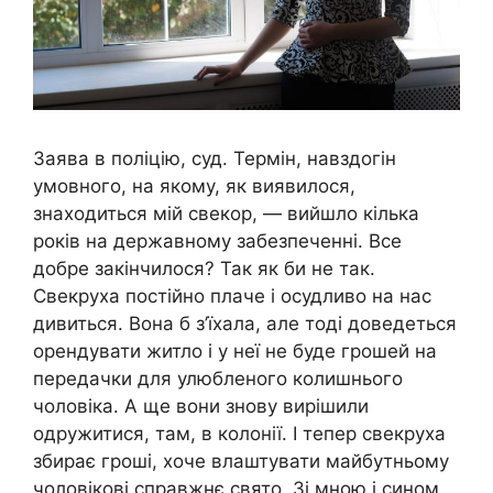
Заява в поліцію, суд. Термін, навздогін
умовного, на якому, як виявилося,
знаходиться мій свекор, — вийшло кілька
років на державному забезпеченні. Все
добре закінчилося? Так як би не так.
Свекруха постійно плаче і осудливо на нас
дивиться. Вона б з’їхала, але тоді доведеться
орендувати житло і у неї не буде грошей на
передачки для улюбленого колишнього
чоловіка. А ще вони знову вирішили
одружитися, там, в колонії. І тепер свекруха
збирає гроші, хоче влаштувати майбутньому
чоловікові справжнє свято. Зі мною і сином