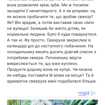
вона розмовляє крізь зуби. Ми ж посміли
засадити її ненаглядного. А я не розумію: ну,
як можна пробачити те, що зробив свекор?
Як? Він зрадив, а потім виставив свою сім’ю
на вулицю! Залишив би житло дітям, як
нормальна людина. Було б куди повернутися.
А так ні. Фу просто. Свекруха закреслює в
календарі дні до наступного побачення. На
холодильнику висить досить довгий список з
потребами свекра. Потихеньку звідти
викреслюється те, що вже куплено.
Продукти додому вона не купує. Чи можна
як-небудь поставити їй мізки на місце? Та й
адекватна свекруха мені подобалася більше.