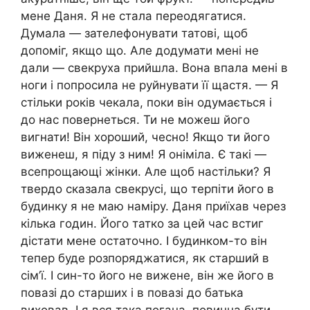
мене Даня. Я не стала переодягатися.
Думала — зателефонувати татові, щоб
допоміг, якщо що. Але додумати мені не
дали — свекруха прийшла. Вона впала мені в
ноги і попросила не руйнувати її щастя. — Я
стільки років чекала, поки він одумається і
до нас повернеться. Ти не можеш його
вигнати! Він хороший, чесно! Якщо ти його
виженеш, я піду з ним! Я оніміла. Є такі —
всепрощающі жінки. Але щоб настільки? Я
твердо сказала свекрусі, що терпіти його в
будинку я не маю наміру. Даня приїхав через
кілька годин. Його татко за цей час встиг
дістати мене остаточно. І будинком-то він
тепер буде розпоряджатися, як старший в
сім’ї. І син-то його не вижене, він же його в
повазі до старших і в повазі до батька