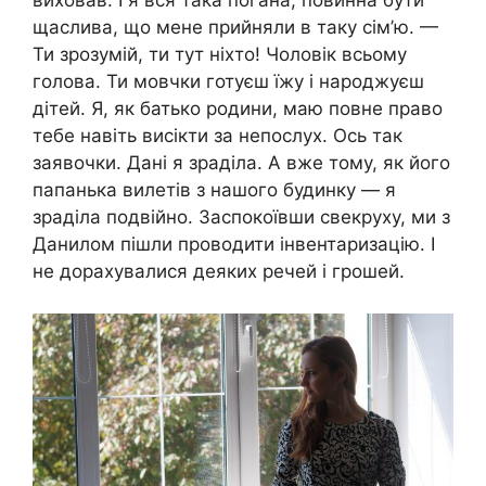
виховав. І я вся така погана, повинна бути
щаслива, що мене прийняли в таку сім’ю. —
Ти зрозумій, ти тут ніхто! Чоловік всьому
голова. Ти мовчки готуєш їжу і народжуєш
дітей. Я, як батько родини, маю повне право
тебе навіть висікти за непослух. Ось так
заявочки. Дані я зраділа. А вже тому, як його
папанька вилетів з нашого будинку — я
зраділа подвійно. Заспокоївши свекруху, ми з
Данилом пішли проводити інвентаризацію. І
не дорахувалися деяких речей і грошей.