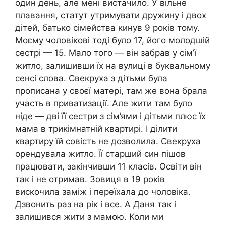
один день, але мені вистачило. У вільне
плавання, статут утримувати дружину і двох
дітей, батько сімейства кинув 9 років тому.
Моєму чоловікові тоді було 17, його молодшій
сестрі — 15. Мало того — він забрав у сім’ї
житло, залишивши їх на вулиці в буквальному
сенсі слова. Свекруха з дітьми була
прописана у своєї матері, там же вона брала
участь в приватизації. Але жити там було
ніде — дві її сестри з сім’ями і дітьми плюс їх
мама в трикімнатній квартирі. І ділити
квартиру їй совість не дозволила. Свекруха
орендувала житло. Її старший син пішов
працювати, закінчивши 11 класів. Освіти він
так і не отримав. Зовиця в 19 років
вискочила заміж і переїхала до чоловіка.
Дзвонить раз на рік і все. А Даня так і
залишився жити з мамою. Коли ми