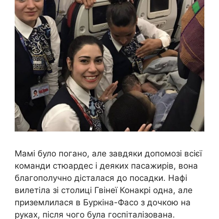
Мамі було погано, але завдяки допомозі всієї
команди стюардес і деяких пасажирів, вона
благополучно дісталася до посадки. Нафі
вилетіла зі столиці Гвінеї Конакрі одна, але
приземлилася в Буркіна-Фасо з дочкою на
руках, після чого була госпіталізована.