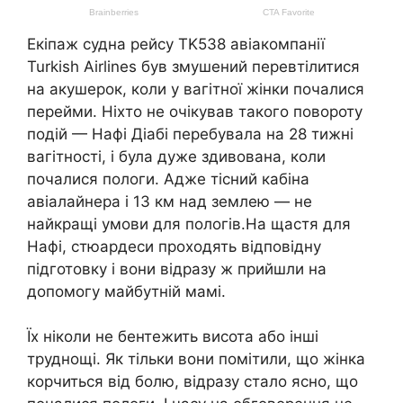
Екіпаж судна рейсу TK538 авіакомпанії
Turkish Airlines був змушений перевтілитися
на акушерок, коли у вагітної жінки почалися
перейми. Ніхто не очікував такого повороту
подій — Нафі Діабі перебувала на 28 тижні
вагітності, і була дуже здивована, коли
почалися пологи. Адже тісний кабіна
авіалайнера і 13 км над землею — не
найкращі умови для пологів.На щастя для
Нафі, стюардеси проходять відповідну
підготовку і вони відразу ж прийшли на
допомогу майбутній мамі.
Їх ніколи не бентежить висота або інші
труднощі. Як тільки вони помітили, що жінка
корчиться від болю, відразу стало ясно, що