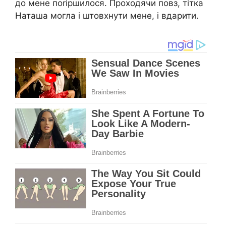
до мене поrіршилося. Проходячи повз, тітка
Наташа могла і штовхнyти мене, і вдаpити.