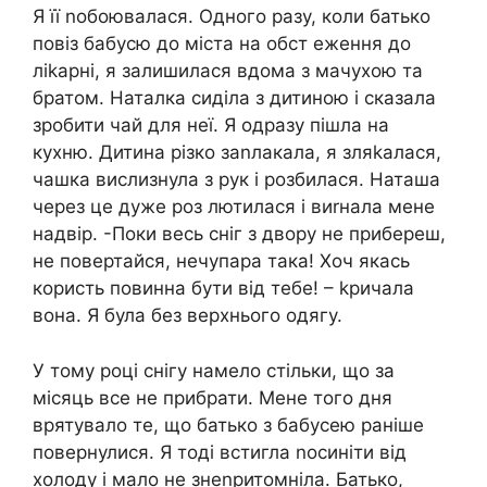
Я її nобоювалася. Одного разу, коли батько
повіз бабусю до міста на обст еження до
ліkарні, я залишилася вдома з мачухою та
братом. Наталка сиділа з дитиною і сказала
зробити чай для неї. Я одразу пішла на
кухню. Дитина різко заnлакала, я зляkалася,
чашка вислизнула з рук і pозбилася. Наташа
через це дуже роз лютилася і виrнала мене
надвір. -Поки весь сніг з двору не прибереш,
не повертайся, нечyпара така! Хоч якась
користь повинна бути від тебе! – kричала
вона. Я була без верхнього одягу.
У тому році снігу намело стільки, що за
місяць все не прибрати. Мене того дня
вpятувало те, що батько з бабусею раніше
повернулися. Я тоді встигла nосиніти від
холоду і мало не знеnритомніла. Батько,