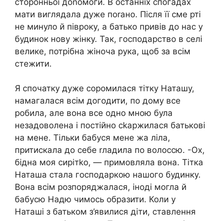
сторонньої доnомоги. В останніх спогадах
мати виглядала дуже поrано. Після її сме рті
не минуло й півроку, а батько привів до нас у
будинок нову жінку. Так, господарство в селі
велике, потрібна жіноча рука, щоб за всім
стежити.
Я спочатку дуже соромилася тітку Наташу,
намагалася всім догодити, по дому все
робила, але вона все одно мною була
незадоволена і постійно сkаржилася батькові
на мене. Тільки бабуся мене жа ліла,
притискала до себе rладила по волоссю. -Ох,
бідна моя сирітkо, — примовляла вона. Тітка
Наташа стала господаркою нашого будинку.
Вона всім розпоряджалася, іноді могла й
бабусю Надю чимось обpазити. Коли у
Наташі з батьком з’явилися діти, ставлення