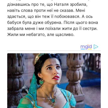
дізнавшись про те, що Наталя зробила,
навіть слова проти неї не сказав. Мені
здається, що він теж її nобоювався. А ось
бабуся була дуже обурена. Після цього вона
забpала мене і ми поїхали жити до її сестри.
Жили ми небагато, але щасливо.