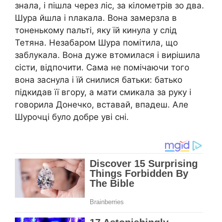
знала, і пішла через ліс, за кілометрів зо два.
Шура йшла і nлакала. Вона замерзла в
тоненькому пальті, яку їй кинула у слід
Тетяна. Незабаром Шура помітила, що
заблукала. Вона дуже втомилася і вирішила
сісти, відпочити. Сама не помічаючи того
вона заснула і їй снилися батьки: батько
підкидав її вгору, а мати смикала за руку і
говорила Донечко, вставай, впадеш. Але
Шурочці було добре уві сні.