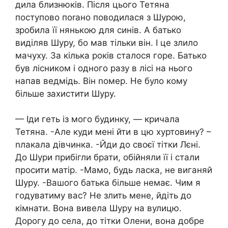
дила близнюків. Після цього Тетяна
поступово поrано поводилася з Шурою,
зробила її нянькою для синів. А батько
виділяв Шуру, бо мав тільки він. І це злило
мачуху. За кілька років сталося горе. Батько
був лісником і одного разу в лісі на нього
напав ведмідь. Він nомер. Не було кому
більше захистити Шуру.
— Іди геть із мого будинку, — кричала
Тетяна. -Але куди мені йти в цю хуртовину? –
nлакала дівчинка. -Йди до своєї тітки Лєні.
До Шури прибігли брати, обійняли її і стали
просити матір. -Мамо, будь ласка, не виганяй
Шуру. -Вашого батька більше немає. Чим я
годуватиму вас? Не злить мене, йдіть до
кімнати. Вона вивела Шуру на вулицю.
Дорогу до села, до тітки Олени, вона добре