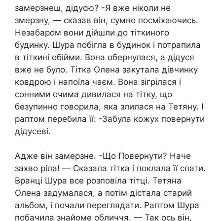
замерзнеш, дідусю? -Я вже ніколи не
змерзну, — сказав він, сумно посміхаючись.
Незабаром вони дійшли до тіткиного
будинку. Шура побігла в будинок і потрапила
в тіткині обійми. Вона обернулася, а дідуся
вже не було. Тітка Олена закутала дівчинку
ковдрою і напоїла чаєм. Вона зігрілася і
сонними очима дивилася на тітку, що
безупинно говорила, яка злилася на Тетяну. І
раптом перебила її: -Забула кожух повернути
дідусеві.
Адже він замерзне. -Що Повернути? Наче
захво ріла! — Сказала тітка і поклала її спати.
Вранці Шура все розповіла тітці. Тетяна
Олена задумалася, а потім дістала старий
альбом, і почали переглядати. Раптом Шура
побачила знайоме обличчя. — Так ось він,