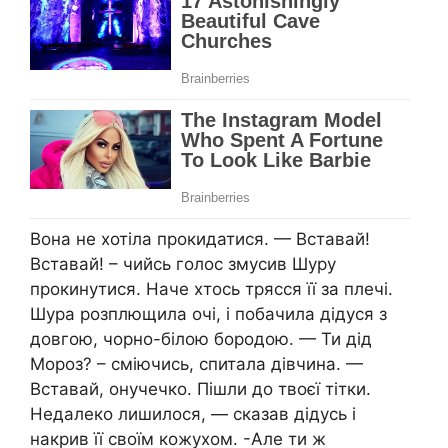
Вона не хотіла прокидатися. — Вставай!
Вставай! – чийсь голос змусив Шуру
прокинутися. Наче хтось трясся її за плечі.
Шура розплющила очі, і побачила дідуся з
довгою, чорно-білою бородою. — Ти дід
Мороз? – сміючись, спитала дівчина. —
Вставай, онучечко. Пішли до твоєї тітки.
Недалеко лишилося, — сказав дідусь і
накрив її своїм кожухом. -Але ти ж