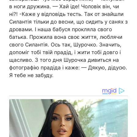
в ноги дружина. — Хай іде! Чоловік він, чи
ні?! -Каже у відповідь тесть. Так от знайшли
Силантія тільки до весни, що сидить у санях з
дровами. І наша бабуся прокляла свого
батька. Прожила вона своє життя, люблячи
свого Силантія. Ось так, Шурочко. Значить,
допоміг тобі твій прадід, і жити тобі довго і
щасливо. З того дня Шурочка дивиться на
фотографію прадіда і каже: — Дякую, дідусю.
Я тебе не забуду.