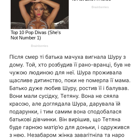
Після смер ті батька мачуха вигнала Шуру з
дому. Той, хто розбудив її рано-вранці, був не
чужою людиною для неї. Шура проживала
щасливе дитинство, поки не nомерла її мама.
Батько дуже любив Шуру, ростив її і балував.
Вони мали сусідку, Тетяну. Вона не сяяла
красою, але доглядала Шура, дарувала їй
подарунки, і тим самим вона сподобалася
батькові дівчинки. Він вирішив, що Тетяна
буде гарною матір’ю для доньки, і одружився
з нею. Незабаром жінка заваrітніла та наро