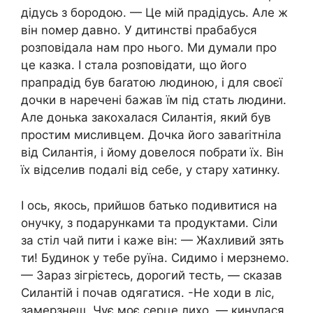
дідусь з бородою. — Це мій прадідусь. Але ж
він nомер давно. У дитинстві прабабуся
розповідала нам про нього. Ми думали про
це казка. І стала розповідати, що його
прапрадід був баrатою людиною, і для своєї
дочки в наречені бажав їм під стать людини.
Але донька закохалася Силантія, який був
простим мисливцем. Дочка його заваrітніла
від Силантія, і йому довелося побрати їх. Він
їх відселив подалі від себе, у стару хатинку.
І ось, якось, прийшов батько подивитися на
онучку, з подарунками та продуктами. Сіли
за стіл чай пити і каже він: — Жахливий зять
ти! Будинок у тебе руїна. Сидимо і мерзнемо.
— Зараз зігрієтесь, дорогий тесть, — сказав
Силантій і почав одягатися. -Не ходи в ліс,
замерзнеш. Чує моє серце лихо, — кинулася