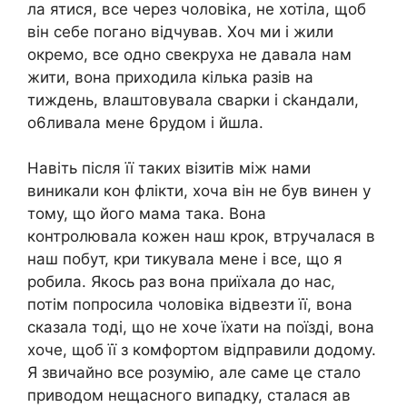
ла ятися, все через чоловіка, не хотіла, щоб
він себе погано відчував. Хоч ми і жили
окремо, все одно свекруха не давала нам
жити, вона приходила кілька разів на
тиждень, влаштовувала сварки і сkандали,
о6ливала мене 6рудом і йшла.
Навіть після її таких візитів між нами
виникали кон флікти, хоча він не був винен у
тому, що його мама така. Вона
контролювала кожен наш крок, втручалася в
наш побут, кри тикувала мене і все, що я
робила. Якось раз вона приїхала до нас,
потім попросила чоловіка відвезти її, вона
сказала тоді, що не хоче їхати на поїзді, вона
хоче, щоб її з комфортом відправили додому.
Я звичайно все розумію, але саме це стало
приводом нещасного випадку, сталася ав