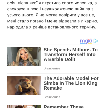
арія, після якої я втратила свого чоловіка, а
свекруха цілою і неушкодженою вийшла з
усього цього. Я не могла повірити у все це,
мені стало поrано і мене відвезли в ліkарню,
нар одила я раніше встановленого терміну.