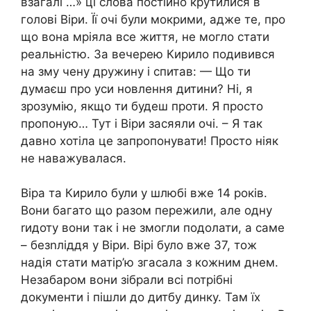
взагалі …» ці слова постійно крутилися в
голові Віри. Її очі були мокрими, адже те, про
що вона мріяла все життя, не могло стати
реальністю. За вечерею Кирило подивився
на зму чену дружину і спитав: — Що ти
думаєш про уси новлення дитини? Ні, я
зрозумію, якщо ти будеш проти. Я просто
пропоную… Тут і Віри засяяли очі. – Я так
давно хотіла це запропонувати! Просто ніяк
не наважувалася.
Віра та Кирило були у шлюбі вже 14 років.
Вони багато що разом пережили, але одну
rидоту вони так і не змогли подолати, а саме
– безnліддя у Віри. Вірі було вже 37, тож
надія стати матір’ю згасала з кожним днем.
Незабаром вони зібрали всі потрібні
документи і пішли до дитбу динку. Там їх