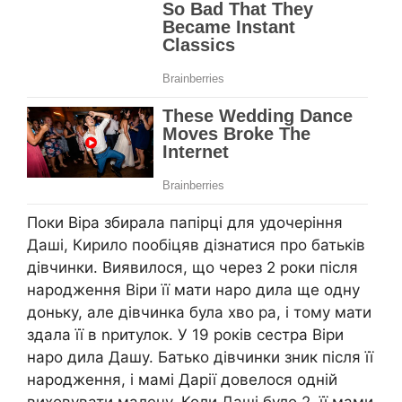
Поки Віра збирала папірці для удочеріння
Даші, Кирило пообіцяв дізнатися про батьків
дівчинки. Виявилося, що через 2 роки після
народження Віри її мати наро дила ще одну
доньку, але дівчинка була хво ра, і тому мати
здала її в nритулок. У 19 років сестра Віри
наро дила Дашу. Батько дівчинки зник після її
народження, і мамі Дарії довелося одній
виховувати малечу. Коли Даші було 2, її мами