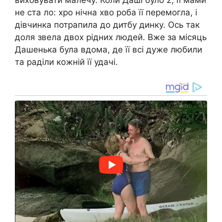
не ста ло: хро нічна хво роба її перемогла, і
дівчинка потрапила до дитбу динку. Ось так
доля звела двох рідних людей. Вже за місяць
Дашенька була вдома, де її всі дуже любили
та раділи кожній її удачі.