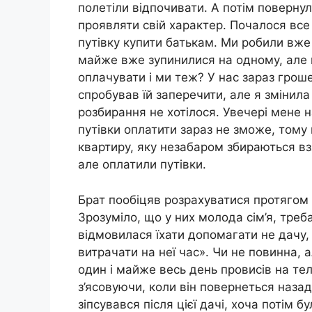
полетіли відпочивати. А потім повернул
проявляти свій характер. Почалося все
путівку купити батькам. Ми робили вже 
майже вже зупинилися на одному, але в
оплачувати і ми теж? У нас зараз грош
спробував їй заперечити, але я змінила 
розбирання не хотілося. Увечері мене н
путівки оплатити зараз не зможе, тому
квартиру, яку незабаром збираються вз
але оплатили путівки.
Брат пообіцяв розрахуватися протягом д
Зрозуміло, що у них молода сім’я, треб
відмовилася їхати допомагати не дачу,
витрачати на неї час». Чи не повинна, 
один і майже весь день провисів на т
з’ясовуючи, коли він повернеться назад
зіпсувався після цієї дачі, хоча потім б