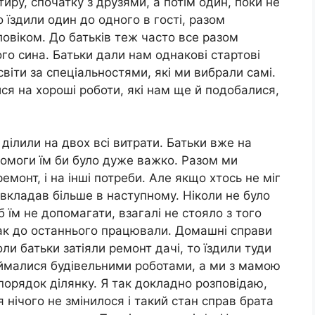
тиру, спочатку з друзями, а потім один, поки не
 їздили один до одного в гості, разом
ловіком. До батьків теж часто все разом
о сина. Батьки дали нам однакові стартові
світи за спеціальностями, які ми вибрали самі.
я на хороші роботи, які нам ще й подобалися,
ілили на двох всі витрати. Батьки вже на
допомоги їм би було дуже важко. Разом ми
ремонт, і на інші потреби. Але якщо хтось не міг
 вкладав більше в наступному. Ніколи не було
б їм не допомагати, взагалі не стояло з того
так до останнього працювали. Домашні справи
ли батьки затіяли ремонт дачі, то їздили туди
 займалися будівельними роботами, а ми з мамою
порядок ділянку. Я так докладно розповідаю,
 нічого не змінилося і такий стан справ брата