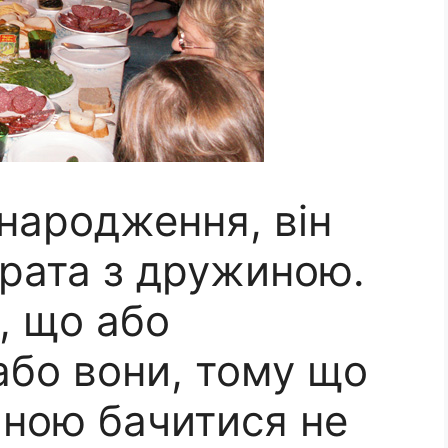
 народження, він
брата з дружиною.
, що або
або вони, тому що
мною бачитися не