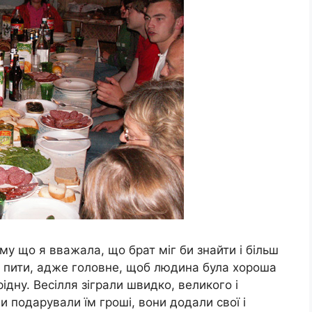
му що я вважала, що брат міг би знайти і більш
е пити, адже головне, щоб людина була хороша
ідну. Весілля зіграли швидко, великого і
 подарували їм гроші, вони додали свої і