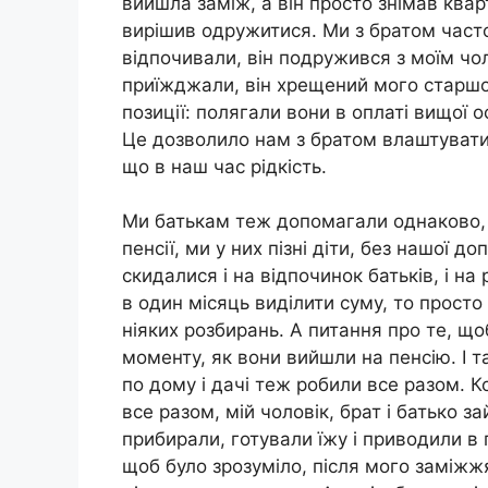
вийшла заміж, а він просто знімав квар
вирішив одружитися. Ми з братом часто
відпочивали, він подружився з моїм чо
приїжджали, він хрещений мого старшог
позиції: полягали вони в оплаті вищої о
Це дозволило нам з братом влаштуватис
що в наш час рідкість.
Ми батькам теж допомагали однаково, д
пенсії, ми у них пізні діти, без нашої 
скидалися і на відпочинок батьків, і на 
в один місяць виділити суму, то просто
ніяких розбирань. А питання про те, що
моменту, як вони вийшли на пенсію. І 
по дому і дачі теж робили все разом. Ко
все разом, мій чоловік, брат і батько
прибирали, готували їжу і приводили в 
щоб було зрозуміло, після мого заміжжя