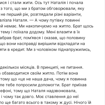
ися і стали жити. Ось тут Наталія і почала
 з того, що ми з братом обговорювали, яку
не перший рік, розглядали різні варіанти,
лізла Наталя. — А чому путівку повинні
ей немає. Ми накопичуємо на житло. Брат щось
тему і поїхала додому. Мені влазити в їх
абрав брат, пом’явся і сказав, що половину
 що вони насправді вирішили відкладати на
яти в кредит. Ми з чоловіком піднапружились,
екількох місяців. В принципі, не питання.
а обзаводитися своїм житло. Потім вона
 тому що «це не наша дача, чому я повинна
але тебе попросили допомогти. Брат приїхав
елефоні, тому що Наталя надзвонювала,
 і чому так довго. Моє ставлення до неї
уло ще багато всього в такому ж дусі. Нічого їй